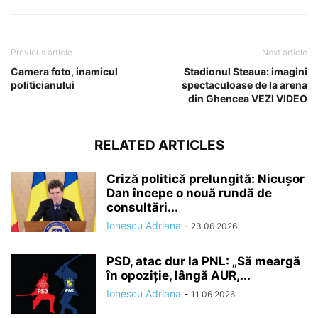
Previous article
Next article
Camera foto, inamicul
Stadionul Steaua: imagini
politicianului
spectaculoase de la arena
din Ghencea VEZI VIDEO
RELATED ARTICLES
Criză politică prelungită: Nicușor
Dan începe o nouă rundă de
consultări...
Ionescu Adriana
-
23 06 2026
PSD, atac dur la PNL: „Să meargă
în opoziție, lângă AUR,...
Ionescu Adriana
-
11 06 2026