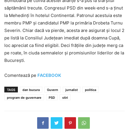
Bomboana pe coliva acestei alianțe s-a pus la sfârșitul
săptămânii trecute. Congresul PSD din week-end s-a ținut
la Mehedinți în hotelul Continental. Patronul acestuia este
membru PMP și candidatul PMP la primăria Drobeta Turnu
Severin. Chiar dacă va pierde, acesta are asigurat și locul 2
pe listă la Consiliul Județean imediat după doamna Cupă,
loc apreciat ca fiind eligibil. Deci frățiile din județe merg ca
pe roate, în ciuda semnalelor și promisiunilor liderilor de la
București.
Comentează pe
FACEBOOK
TAGS
dan bucura
Guvern
jurnalist
politica
program de guvernare
PSD
stiri