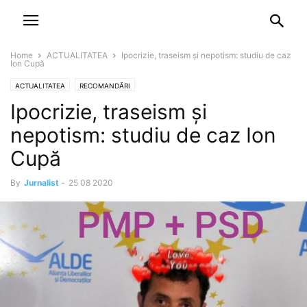
NEWSPAPER
DISCOVER THE ART OF PUBLISHING
Home
ACTUALITATEA
Ipocrizie, traseism și nepotism: studiu de caz
Ion Cupă
ACTUALITATEA
RECOMANDĂRI
Ipocrizie, traseism și
nepotism: studiu de caz Ion
Cupă
By
Jurnalist
-
25 08 2020