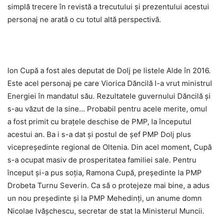
simplă trecere în revistă a trecutului și prezentului acestui
personaj ne arată o cu totul altă perspectivă.
Ion Cupă a fost ales deputat de Dolj pe listele Alde în 2016.
Este acel personaj pe care Viorica Dăncilă l-a vrut ministrul
Energiei în mandatul său. Rezultatele guvernului Dăncilă și
s-au văzut de la sine… Probabil pentru acele merite, omul
a fost primit cu brațele deschise de PMP, la începutul
acestui an. Ba i s-a dat și postul de șef PMP Dolj plus
vicepreședinte regional de Oltenia. Din acel moment, Cupă
s-a ocupat masiv de prosperitatea familiei sale. Pentru
început și-a pus soția, Ramona Cupă, președinte la PMP
Drobeta Turnu Severin. Ca să o protejeze mai bine, a adus
un nou președinte și la PMP Mehedinți, un anume domn
Nicolae Ivășchescu, secretar de stat la Ministerul Muncii.