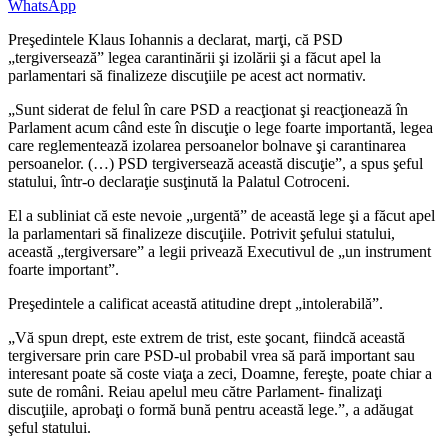
WhatsApp
Preşedintele Klaus Iohannis a declarat, marţi, că PSD
„tergiversează” legea carantinării şi izolării şi a făcut apel la
parlamentari să finalizeze discuţiile pe acest act normativ.
„Sunt siderat de felul în care PSD a reacţionat şi reacţionează în
Parlament acum când este în discuţie o lege foarte importantă, legea
care reglementează izolarea persoanelor bolnave şi carantinarea
persoanelor. (…) PSD tergiversează această discuţie”, a spus şeful
statului, într-o declaraţie susţinută la Palatul Cotroceni.
El a subliniat că este nevoie „urgentă” de această lege şi a făcut apel
la parlamentari să finalizeze discuţiile. Potrivit şefului statului,
această „tergiversare” a legii privează Executivul de „un instrument
foarte important”.
Preşedintele a calificat această atitudine drept „intolerabilă”.
„Vă spun drept, este extrem de trist, este şocant, fiindcă această
tergiversare prin care PSD-ul probabil vrea să pară important sau
interesant poate să coste viaţa a zeci, Doamne, fereşte, poate chiar a
sute de români. Reiau apelul meu către Parlament- finalizaţi
discuţiile, aprobaţi o formă bună pentru această lege.”, a adăugat
şeful statului.