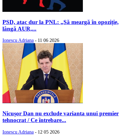
PSD, atac dur la PNL: „Să meargă în opoziție,
lângă AUR,...
Ionescu Adriana
-
11 06 2026
Nicușor Dan nu exclude varianta unui premier
tehnocrat / Ce întrebare...
Ionescu Adriana
-
12 05 2026