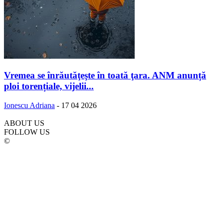
Vremea se înrăutăţeşte în toată ţara. ANM anunță
ploi torențiale, vijelii...
Ionescu Adriana
-
17 04 2026
ABOUT US
FOLLOW US
©