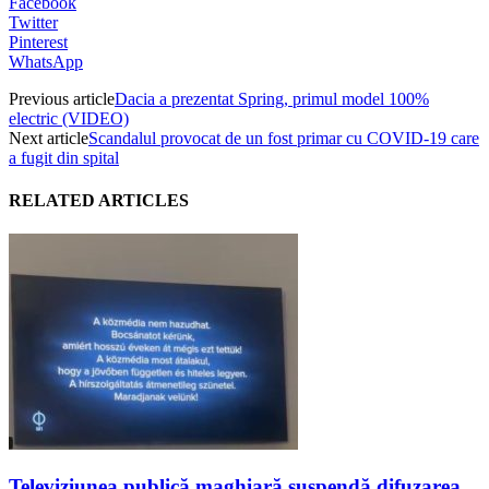
Facebook
Twitter
Pinterest
WhatsApp
Previous article
Dacia a prezentat Spring, primul model 100%
electric (VIDEO)
Next article
Scandalul provocat de un fost primar cu COVID-19 care
a fugit din spital
RELATED ARTICLES
Televiziunea publică maghiară suspendă difuzarea