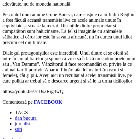
adevărate, nu de moneda națională!
Pe contul unui anume Gone Barcsa, care susține că ar fi din Reghin
a fost făcută această transmisie live cu acele animale ținute în
captivitate și scoase la mezat. Discuțiile dintre proprietar și
cumpărători sunt halucinante. La fel și imaginile cu animalele
sălbatice al căror lor este în savana africană, nu în curtea unui idiot
precum cel din filmare.
Dialogul protagoniștilor este incredibil. Unul dintre ei se oferă să
intre în țarcul fiarelor și spune că vrea să îi facă un cadou prietenului
său „Van Damme”. Vânzătorul ii face recomandări cu privire la ce
animal i-ar fi potrivit. Apar în filmări atât lei maturi (masculi și
femele), cât și pui. Aveți aici un rezultat al acelei transmisii live, pe
care poliția ar trebui să o descarce urgent și să le ia urma ticăloșilor
https://youtu.be/7cDs2Rig3wQ
Comentează pe
FACEBOOK
TAGS
dan bucura
jurnalist
stiri