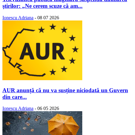
ştirilor: „Ne cerem scuze că am...
Ionescu Adriana
-
08 07 2026
AUR anunță că nu va susține niciodată un Guvern
din care...
Ionescu Adriana
-
06 05 2026