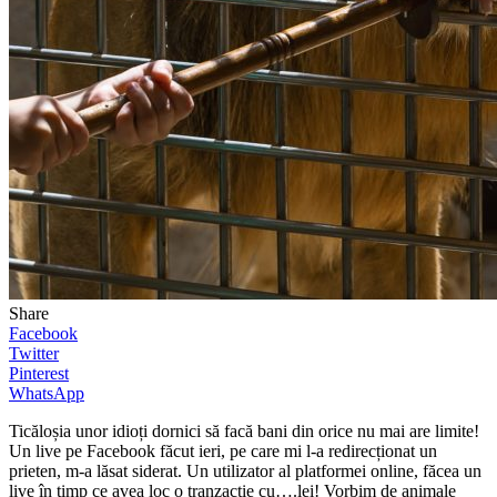
Share
Facebook
Twitter
Pinterest
WhatsApp
Ticăloșia unor idioți dornici să facă bani din orice nu mai are limite!
Un live pe Facebook făcut ieri, pe care mi l-a redirecționat un
prieten, m-a lăsat siderat. Un utilizator al platformei online, făcea un
live în timp ce avea loc o tranzacție cu….lei! Vorbim de animale