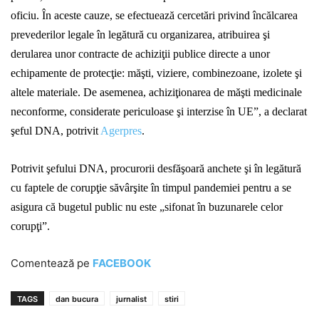
oficiu. În aceste cauze, se efectuează cercetări privind încălcarea
prevederilor legale în legătură cu organizarea, atribuirea şi
derularea unor contracte de achiziţii publice directe a unor
echipamente de protecţie: măşti, viziere, combinezoane, izolete şi
altele materiale. De asemenea, achiziţionarea de măşti medicinale
neconforme, considerate periculoase şi interzise în UE”, a declarat
şeful DNA
, potrivit
Agerpres
.
Potrivit şefului DNA, procurorii desfăşoară anchete şi în legătură
cu faptele de corupţie săvârşite în timpul pandemiei pentru a se
asigura că bugetul public nu este „sifonat în buzunarele celor
corupţi”.
Comentează pe
FACEBOOK
TAGS
dan bucura
jurnalist
stiri