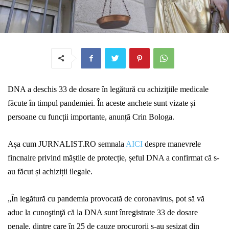
DNA a deschis 33 de dosar
e
în legătură cu achiziţiile medicale
făcute în timpul pandemiei. În aceste anchete sunt vizate și
persoane cu funcții importante, anunță
Crin Bologa
.
Așa cum JURNALIST.RO semnala
AICI
despre manevrele
fincnaire privind măștile de protecție, șeful DNA a confirmat că s-
au făcut și achiziții ilegale.
„În legătură cu pandemia provocată de coronavirus, pot să vă
aduc la cunoştinţă că la DNA sunt înregistrate 33 de dosare
penale, dintre care în 25 de cauze procurorii s-au sesizat din