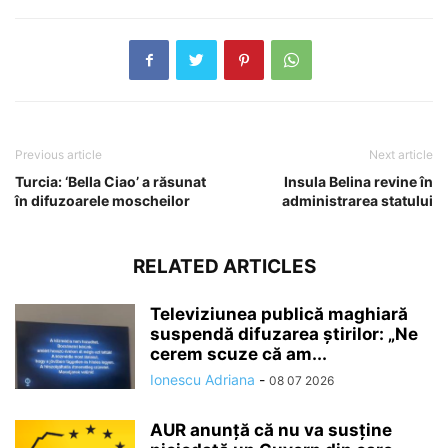
Previous article
Next article
Turcia: ‘Bella Ciao’ a răsunat
Insula Belina revine în
în difuzoarele moscheilor
administrarea statului
RELATED ARTICLES
Televiziunea publică maghiară
suspendă difuzarea ştirilor: „Ne
cerem scuze că am...
Ionescu Adriana
-
08 07 2026
AUR anunță că nu va susține