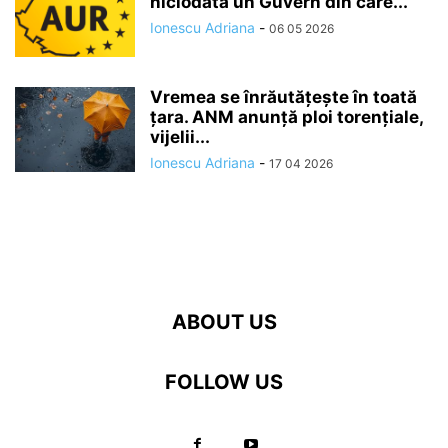
niciodată un Guvern din care...
Ionescu Adriana
-
06 05 2026
Vremea se înrăutăţeşte în toată
ţara. ANM anunță ploi torențiale,
vijelii...
Ionescu Adriana
-
17 04 2026
ABOUT US
FOLLOW US