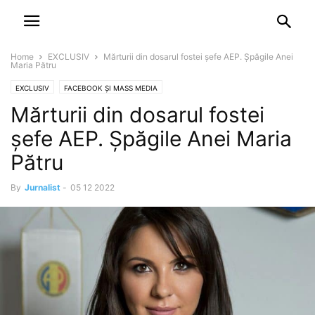
NEWSPAPER
DISCOVER THE ART OF PUBLISHING
Home
EXCLUSIV
Mărturii din dosarul fostei șefe AEP. Șpăgile Anei
Maria Pătru
EXCLUSIV
FACEBOOK ȘI MASS MEDIA
Mărturii din dosarul fostei
șefe AEP. Șpăgile Anei Maria
Pătru
By
Jurnalist
-
05 12 2022