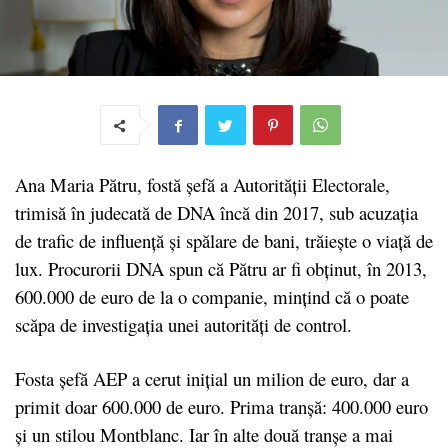
Ana Maria Pătru, fostă șefă a Autorității Electorale,
trimisă în judecată de DNA încă din 2017, sub acuzația
de trafic de influenţă şi spălare de bani, trăiește o viață de
lux. Procurorii DNA spun că Pătru ar fi obținut, în 2013,
600.000 de euro de la o companie, mințind că o poate
scăpa de investigația unei autorități de control.
Fosta șefă AEP a cerut inițial un milion de euro, dar a
primit doar 600.000 de euro. Prima tranșă: 400.000 euro
și un stilou Montblanc. Iar în alte două tranșe a mai