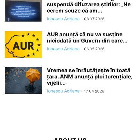
suspendă difuzarea ştirilor: „Ne
cerem scuze că am...
Ionescu Adriana
-
08 07 2026
AUR anunță că nu va susține
niciodată un Guvern din care...
Ionescu Adriana
-
06 05 2026
Vremea se înrăutăţeşte în toată
ţara. ANM anunță ploi torențiale,
vijelii...
Ionescu Adriana
-
17 04 2026