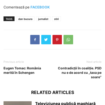
Comentează pe
FACEBOOK
TAGS
dan bucura
jurnalist
stiri
Previous article
Next article
Eugen Tomac: România
Contradicţii în coaliţie. PSD
merită în Schengen
nu e de acord cu „taxa pe
soare”
RELATED ARTICLES
Televiziunea publică maghiară