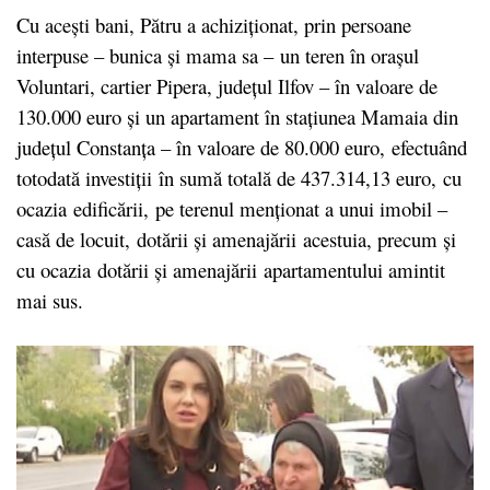
Cu acești bani, Pătru a achiziționat, prin persoane
interpuse – bunica și mama sa – un teren în orașul
Voluntari, cartier Pipera, județul Ilfov – în valoare de
130.000 euro și un apartament în stațiunea Mamaia din
județul Constanța – în valoare de 80.000 euro, efectuând
totodată investiții în sumă totală de 437.314,13 euro, cu
ocazia edificării, pe terenul menționat a unui imobil –
casă de locuit, dotării și amenajării acestuia, precum și
cu ocazia dotării și amenajării apartamentului amintit
mai sus.