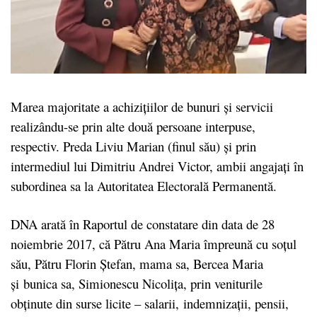
Marea majoritate a achizițiilor de bunuri și servicii
realizându-se prin alte două persoane interpuse,
respectiv. Preda Liviu Marian (finul său) și prin
intermediul lui Dimitriu Andrei Victor, ambii angajați în
subordinea sa la Autoritatea Electorală Permanentă.
DNA arată în Raportul de constatare din data de 28
noiembrie 2017, că Pătru Ana Maria împreună cu soțul
său, Pătru Florin Ștefan, mama sa, Bercea Maria
și bunica sa, Simionescu Nicolița, prin veniturile
obținute din surse licite – salarii, indemnizații, pensii,