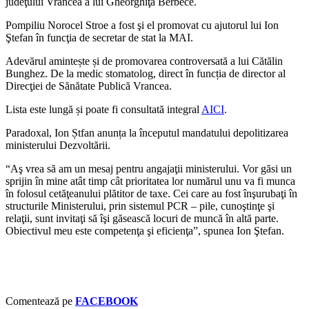
judeţului Vrancea a lui Gheorghiţă Berbece.
Pompiliu Norocel Stroe a fost şi el promovat cu ajutorul lui Ion
Ştefan în funcţia de secretar de stat la
MAI.
Adevărul amintește și de
promovarea controversată a lui Cătălin
Bunghez. De la medic stomatolog, direct în funcția de director al
Direcţiei de Sănătate Publică Vrancea
.
Lista este lungă și poate fi consultată integral
AICI
.
Paradoxal, Ion Ștfan anunța la începutul mandatului depolitizarea
ministerului Dezvoltării.
“
Aş vrea să am un mesaj pentru angajaţii ministerului. Vor găsi un
sprijin în mine atât timp cât prioritatea lor numărul unu va fi munca
în folosul cetăţeanului plătitor de taxe. Cei care au fost înşurubaţi în
structurile Ministerului, prin sistemul PCR – pile, cunoştinţe şi
relaţii, sunt invitaţi să îşi găsească locuri de muncă în altă parte.
Obiectivul meu este competenţa şi eficienţa”, spunea Ion Ştefan.
Comentează pe
FACEBOOK