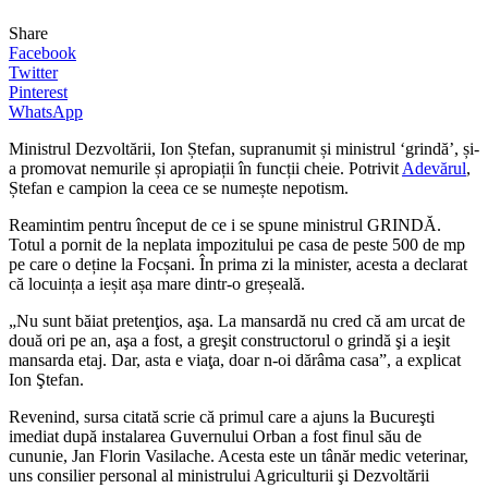
Share
Facebook
Twitter
Pinterest
WhatsApp
Ministrul Dezvoltării, Ion Ștefan, supranumit și ministrul ‘grindă’, și-
a promovat nemurile și apropiații în funcții cheie. Potrivit
Adevărul
,
Ștefan e campion la ceea ce se numește nepotism.
Reamintim pentru început de ce i se spune ministrul GRINDĂ.
Totul a pornit de la neplata impozitului pe casa de peste 500 de mp
pe care o deține la Focșani. În prima zi la minister, acesta a declarat
că locuința a ieșit așa mare dintr-o greșeală.
„Nu sunt băiat pretenţios, aşa. La mansardă nu cred că am urcat de
două ori pe an, aşa a fost, a greşit constructorul o grindă şi a ieşit
mansarda etaj. Dar, asta e viaţa, doar n-oi dărâma casa”, a explicat
Ion Ştefan.
Revenind, sursa citată scrie că primul care a ajuns la Bucureşti
imediat după instalarea Guvernului Orban a fost finul său de
cununie, Jan Florin Vasilache. Acesta este un tânăr medic veterinar,
uns consilier
personal al ministrului Agriculturii şi Dezvoltării