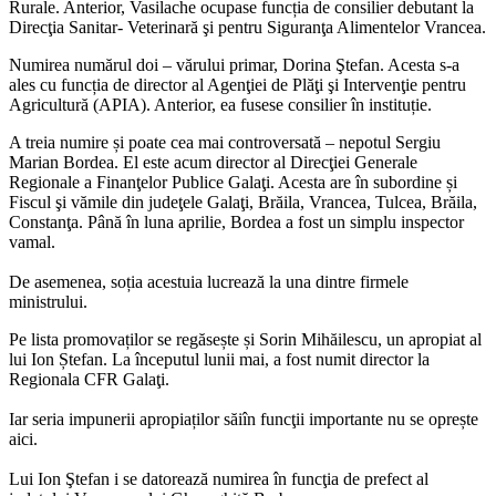
Rurale.
Anterior, Vasilache ocupase funcția de
consilier debutant la
Direcţia Sanitar- Veterinară şi pentru Siguranţa Alimentelor Vrancea.
Numirea numărul do
i – vărului primar, Dorina Ştefan. Acesta s-a
ales cu funcția de director al Agenţiei de Plăţi şi Intervenţie pentru
Agricultură (APIA). Anterior, ea fusese consilier în instituție.
A treia numire și poate cea mai controversată – nepotul Sergiu
Marian Bordea. El este acum
director al Direcţiei Generale
Regionale a Finanţelor Publice Galaţi. Acesta are în subordine și
Fiscul şi vămile din judeţele Galaţi, Brăila, Vrancea, Tulcea, Brăila,
Constanţa.
Până în luna aprilie, Bordea a fost un simplu inspector
vamal.
De asemenea, soția acestuia lucrează la una dintre firmele
ministrului.
Pe lista promovaților se regăsește și Sorin Mihăilescu, un apropiat al
lui Ion Ștefan. La începutul lunii mai, a fost numit director la
Regionala CFR Galaţi.
Iar seria impunerii
apropiaților săi
în funcţii importante nu se
oprește
aici.
Lui Ion Ştefan i se datorează numirea în funcţia de prefect al