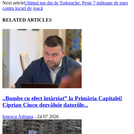
Next article
Ultimul tun dat de Tudorache. Peste 7 milioane de euro
contra locuri de joacă
RELATED ARTICLES
„Bombe cu efect întârziat” la Primăria Capitalei!
Ciprian Ciucu dezvăluie datoriile...
Ionescu Adriana
-
24 07 2026