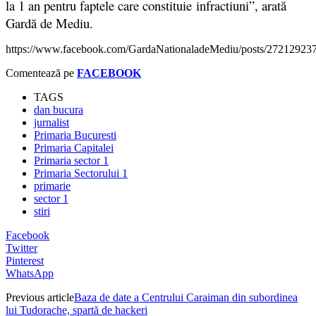
la 1 an pentru faptele care constituie infractiuni”, arată
Gardă de Mediu.
https://www.facebook.com/GardaNationaladeMediu/posts/2721292
Comentează pe
FACEBOOK
TAGS
dan bucura
jurnalist
Primaria Bucuresti
Primaria Capitalei
Primaria sector 1
Primaria Sectorului 1
primarie
sector 1
stiri
Facebook
Twitter
Pinterest
WhatsApp
Previous article
Baza de date a Centrului Caraiman din subordinea
lui Tudorache, spartă de hackeri