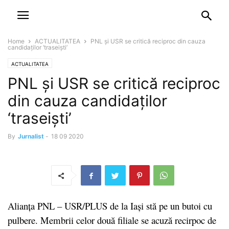
NEWSPAPER
DISCOVER THE ART OF PUBLISHING
Home
ACTUALITATEA
PNL şi USR se critică reciproc din cauza
candidaţilor ‘traseişti’
ACTUALITATEA
PNL şi USR se critică reciproc
din cauza candidaţilor
‘traseişti’
By
Jurnalist
-
18 09 2020
Alianța PNL – USR/PLUS de la Iași stă pe un butoi cu
pulbere. Membrii celor două filiale se acuză recirpoc de