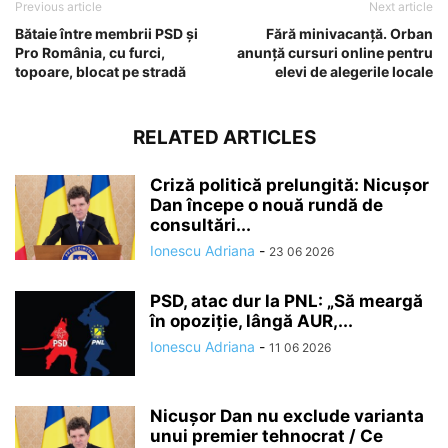
Previous article
Next article
Bătaie între membrii PSD și
Fără minivacanță. Orban
Pro România, cu furci,
anunță cursuri online pentru
topoare, blocat pe stradă
elevi de alegerile locale
RELATED ARTICLES
Criză politică prelungită: Nicușor
Dan începe o nouă rundă de
consultări...
Ionescu Adriana
-
23 06 2026
PSD, atac dur la PNL: „Să meargă
în opoziție, lângă AUR,...
Ionescu Adriana
-
11 06 2026
Nicușor Dan nu exclude varianta
unui premier tehnocrat / Ce