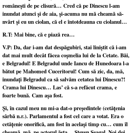
românești de pe clisură… Cred că pe Dinescu l-am
inundat atunci și de aia, și-acuma nu mă cheamă să-
nvârt și eu un ciolan, că el e întotdeauna cu ciolanul…
R.T: Mai bine, că e piază rea…
V.P: Da, dar i-am dat despăgubiri, stai liniștit că i-am
dat mai mult decât făcea coșmelia lui de la Cetate. Băi,
e Belgradul! E Belgradul unde Iancu de Hunedoara l-a
bătut pe Mahomed Cuceritorul! Cum să zic, da, mă,
inundați Belgradul ca să salvăm cetatea lui Dinescu?!
Crama lui Dinescu… Las’ că s-a refăcut crama, e
foarte bună. Cam așa fost.
Și, în cazul meu nu mi-a dat-o președintele (cetățenia
sârbă n.r.). Parlamentul a fost cel care a votat. Era o
cetățenie onorifică, am fost în același timp cu… cum îl
cheamă, mă, pe actorul ăsta… Steven Seagal. Noi doi