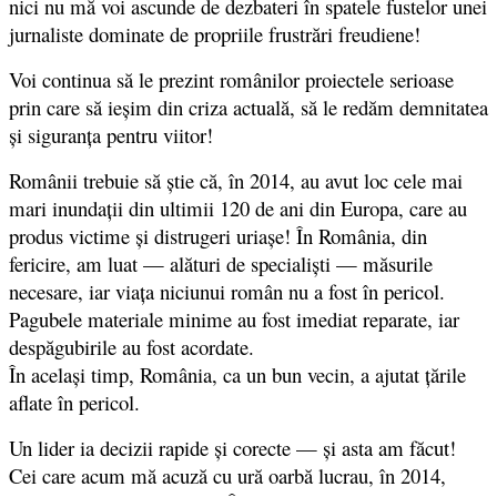
nici nu mă voi ascunde de dezbateri în spatele fustelor unei
jurnaliste dominate de propriile frustrări freudiene!
Voi continua să le prezint românilor proiectele serioase
prin care să ieșim din criza actuală, să le redăm demnitatea
și siguranța pentru viitor!
Românii trebuie să știe că, în 2014, au avut loc cele mai
mari inundații din ultimii 120 de ani din Europa, care au
produs victime și distrugeri uriașe! În România, din
fericire, am luat — alături de specialiști — măsurile
necesare, iar viața niciunui român nu a fost în pericol.
Pagubele materiale minime au fost imediat reparate, iar
despăgubirile au fost acordate.
În același timp, România, ca un bun vecin, a ajutat țările
aflate în pericol.
Un lider ia decizii rapide și corecte — și asta am făcut!
Cei care acum mă acuză cu ură oarbă lucrau, în 2014,