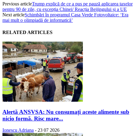
Previous article
Trump explică de ce a pus pe pauză aplicarea taxelor
pentru 90 de zile, cu excepția Chinei/ Reacția Beijingului și a UE
Next article
Schimbări în programul Casa Verde Fotovoltaice: ‘Era
mai mult o olimpiadă de informatică’
RELATED ARTICLES
Alertă ANSVSA: Nu consumați aceste alimente sub
nicio formă. Risc mare...
Ionescu Adriana
-
23 07 2026