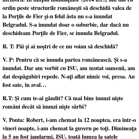
ordin peste structurile românești să deschidă valea de
la Porțile de Fier și-n felul ăsta nu s-a inundat
Belgradul. S-a inundat doar o suburbie, dar dacă nu
deschideam Porțile de Fier, se inunda Belgradul.
R. T: Păi și ai noștri de ce nu voiau să deschidă?
V. P: Pentru că se inunda partea românească. Și s-a
inundat. Dar am vorbit cu ISU, am mutat oamenii, am
dat despăgubiri repede. N-ați aflat nimic voi, presa. Au
fost sate, în aval…
R.T: Și cum te-ai gândit? Că mai bine inunzi niște
români decât să inunzi niște sârbi?
V. Ponta: Robert, i-am chemat la 12 noaptea, era într-o
vineri noapte, i-am chemat la guvern pe toți. Dimineața
la 5 au fost jandarmi, ISU, toată lumea la satele