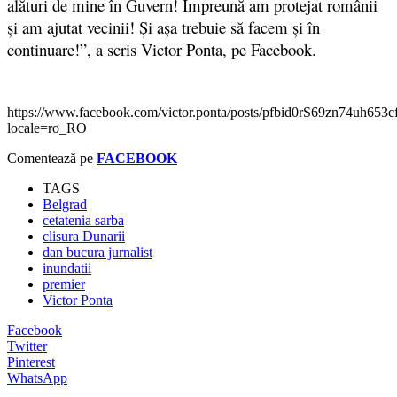
alături de mine în Guvern! Împreună am protejat românii
și am ajutat vecinii! Și așa trebuie să facem și în
continuare!”, a scris Victor Ponta, pe Facebook.
https://www.facebook.com/victor.ponta/posts/pfbid0rS69zn7
locale=ro_RO
Comentează pe
FACEBOOK
TAGS
Belgrad
cetatenia sarba
clisura Dunarii
dan bucura jurnalist
inundatii
premier
Victor Ponta
Facebook
Twitter
Pinterest
WhatsApp