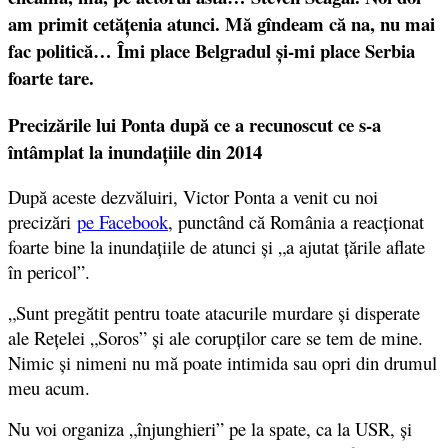
am primit cetățenia atunci. Mă gîndeam că na, nu mai
fac politică… Îmi place Belgradul și-mi place Serbia
foarte tare.
Precizările lui Ponta după ce a recunoscut ce s-a
întâmplat la inundațiile din 2014
După aceste dezvăluiri, Victor Ponta a venit cu noi
precizări
pe Facebook
, punctând că România a reacționat
foarte bine la inundațiile de atunci și „a ajutat țările aflate
în pericol”.
„Sunt pregătit pentru toate atacurile murdare și disperate
ale Rețelei „Soros” și ale corupților care se tem de mine.
Nimic și nimeni nu mă poate intimida sau opri din drumul
meu acum.
Nu voi organiza „înjunghieri” pe la spate, ca la USR, și