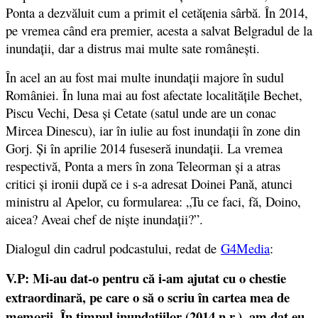
Ponta a dezvăluit cum a primit el cetățenia sârbă. În 2014,
pe vremea când era premier, acesta a salvat Belgradul de la
inundații, dar a distrus mai multe sate românești.
În acel an au fost mai multe inundații majore în sudul
României. În luna mai au fost afectate localităţile Bechet,
Piscu Vechi, Desa şi Cetate (satul unde are un conac
Mircea Dinescu), iar în iulie au fost inundații în zone din
Gorj. Și în aprilie 2014 fuseseră inundații. La vremea
respectivă, Ponta a mers în zona Teleorman și a atras
critici și ironii după ce i s-a adresat Doinei Pană, atunci
ministru al Apelor, cu formularea: „Tu ce faci, fă, Doino,
aicea? Aveai chef de niște inundații?”.
Dialogul din cadrul podcastului, redat de
G4Media
:
V.P: Mi-au dat-o pentru că i-am ajutat cu o chestie
extraordinară, pe care o să o scriu în cartea mea de
memorii. În timpul inundațiilor (2014 n.r.), am dat eu