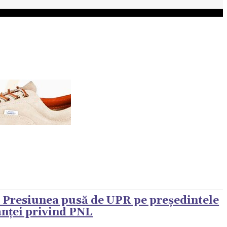
REN
VIP @ JURNALIST
POLITICA ZILEI
 Presiunea pusă de UPR pe președintele
anței privind PNL