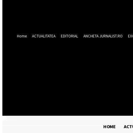
Forgot your password? Get help
Recuperare parola
Recuperați-vă parola
adresa dvs de email
O parola va fi trimisă pe adresa dvs de email.
Home
ACTUALITATEA
EDITORIAL
ANCHETA JURNALIST.RO
EX
vineri 7 august 20
HOME
ACT