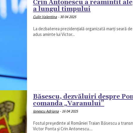
Crin Antonescu a reamintit ale
a lungul timpului
Culin Valentina
-
30 04 2025
La dezbaterea prezidențială organizată marți seară de
adus aminte lui Victor...
Băsescu, dezvăluiri despre Pon
comanda „Varanului”
Ionescu Adriana
-
16 04 2025
Fostul președinte al României Traian Băsescu a transmis,
Victor Ponta și Crin Antonescu....