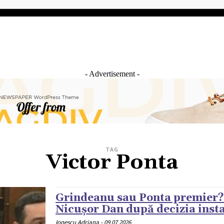
IAL
ANCHETA JURNALIST.RO
EXCLUSIV
PE TE
- Advertisement -
TAG
Victor Ponta
Grindeanu sau Ponta premier?
Nicușor Dan după decizia inst
Ionescu Adriana
-
09 07 2026