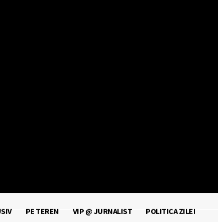
Autentificați-vă / Înregistrați-vă
SIV
PE TEREN
VIP @ JURNALIST
POLITICA ZILEI