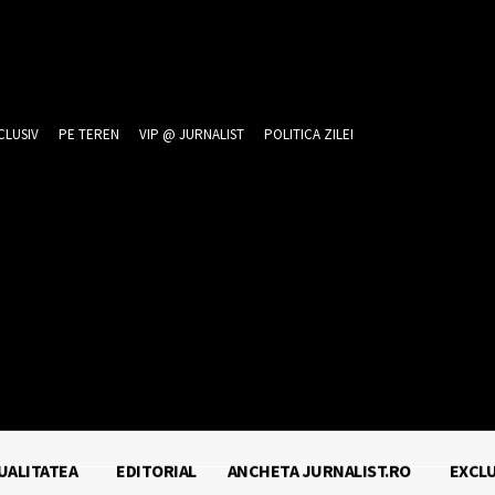
CLUSIV
PE TEREN
VIP @ JURNALIST
POLITICA ZILEI
26
UALITATEA
EDITORIAL
ANCHETA JURNALIST.RO
EXCLU