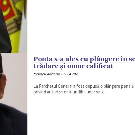
Ponta s-a ales cu plângere în s
trădare şi omor calificat
Ionescu Adriana
-
11 04 2025
La Parchetul General a fost depusă o plângere penală p
privind autorizarea inundării unor sate...