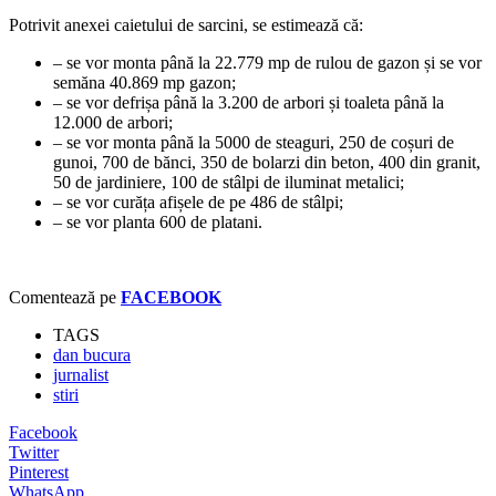
Potrivit anexei caietului de sarcini, se estimează că:
– se vor monta până la 22.779 mp de rulou de gazon și se vor
semăna 40.869 mp gazon;
– se vor defrișa până la 3.200 de arbori și toaleta până la
12.000 de arbori;
– se vor monta până la 5000 de steaguri, 250 de coșuri de
gunoi, 700 de bănci, 350 de bolarzi din beton, 400 din granit,
50 de jardiniere, 100 de stâlpi de iluminat metalici;
– se vor curăța afișele de pe 486 de stâlpi;
– se vor planta 600 de platani.
Comentează pe
FACEBOOK
TAGS
dan bucura
jurnalist
stiri
Facebook
Twitter
Pinterest
WhatsApp