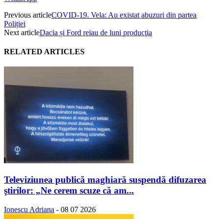
Previous article
COVID-19. Vela: Au existat abuzuri din partea
Poliției
Next article
Dacia și Ford reiau de luni producţia
RELATED ARTICLES
Televiziunea publică maghiară suspendă difuzarea
ştirilor: „Ne cerem scuze că am...
Ionescu Adriana
-
08 07 2026