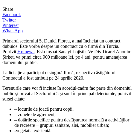
Share
Facebook
Twitter
Pinterest
WhatsApp
Primarul sectorului 5, Daniel Florea, a mai încheiat un contract
dubuios. Este vorba despre un conctract cu o firmă din Turcia.
Potrivit
Hotnews
,
Esta Inșaat Sanayi Lojistik Ve Diș Ticaret Anonim
Șirketi va primi
circa 900 milioane lei, pe 4 ani, pentru amenajarea
domeniului public.
La licitație a participat o singură firmă, respectiv câștigătorul.
Contractul a fost atribuit pe 24 aprilie 2020.
Terenurile care vor fi incluse în acordul-cadru fac parte din domeniul
public şi privat al Sectorului 5 și sunt în principal deteriorate, potrivit
sursei citate:
– locurile de joacă pentru copii;
– zonele de agrement;
– dotările specifice pentru desfășurarea normală a activităților
de recreere – grupuri sanitare, alei, mobilier urban;
-vegetaţia existentă.