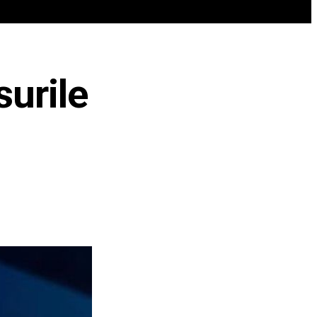
REN
VIP @ JURNALIST
POLITICA ZILEI
urile