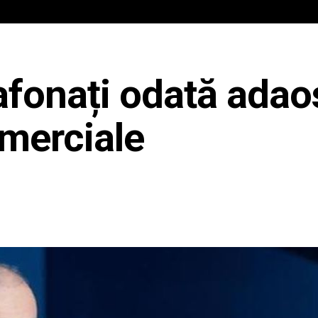
IAL
ANCHETA JURNALIST.RO
EXCLUSIV
PE TE
fonați odată adaos
merciale
Share