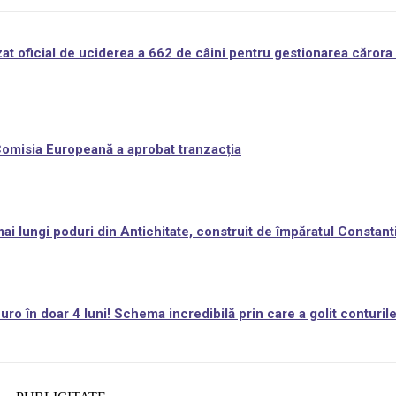
at oficial de uciderea a 662 de câini pentru gestionarea cărora 
 Comisia Europeană a aprobat tranzacția
i lungi poduri din Antichitate, construit de împăratul Constant
ro în doar 4 luni! Schema incredibilă prin care a golit conturil