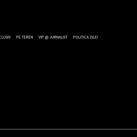
CLUSIV
PE TEREN
VIP @ JURNALIST
POLITICA ZILEI
026