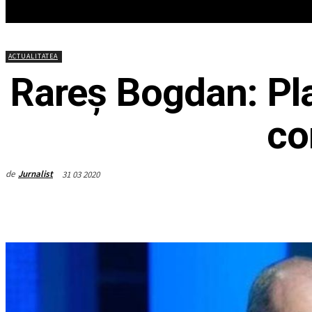
HOME
ACTUALITATEA
EDITOR
ACTUALITATEA
Rareș Bogdan: Pla
co
de
Jurnalist
31 03 2020