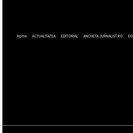
Forgot your password? Get help
Recuperare parola
Recuperați-vă parola
adresa dvs de email
O parola va fi trimisă pe adresa dvs de email.
Home
ACTUALITATEA
EDITORIAL
ANCHETA JURNALIST.RO
EX
sâmbătă 8 august 2