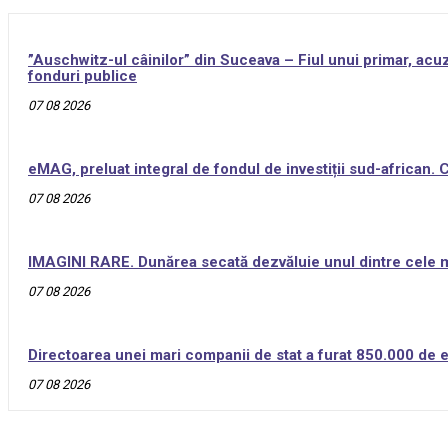
”Auschwitz-ul câinilor” din Suceava – Fiul unui primar, acuz
fonduri publice
07 08 2026
eMAG, preluat integral de fondul de investiții sud-african.
07 08 2026
IMAGINI RARE. Dunărea secată dezvăluie unul dintre cele ma
07 08 2026
Directoarea unei mari companii de stat a furat 850.000 de eu
07 08 2026