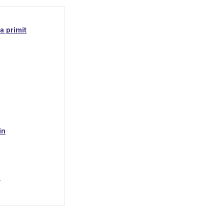
a primit
in
e