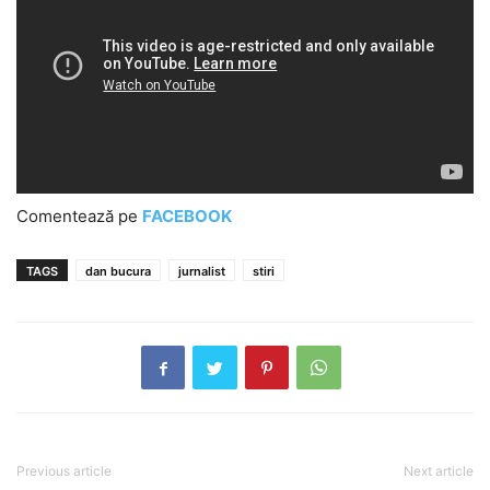
Comentează pe
FACEBOOK
TAGS
dan bucura
jurnalist
stiri
Previous article
Next article