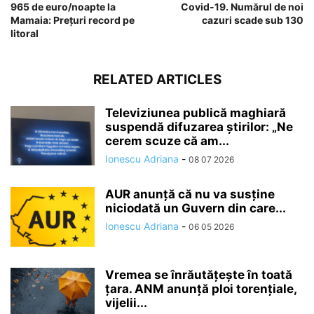
965 de euro/noapte la
Covid-19. Numărul de noi
Mamaia: Prețuri record pe
cazuri scade sub 130
litoral
RELATED ARTICLES
Televiziunea publică maghiară
suspendă difuzarea ştirilor: „Ne
cerem scuze că am...
Ionescu Adriana
-
08 07 2026
AUR anunță că nu va susține
niciodată un Guvern din care...
Ionescu Adriana
-
06 05 2026
Vremea se înrăutăţeşte în toată
ţara. ANM anunță ploi torențiale,
vijelii...