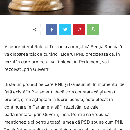
Vicepremierul Raluca Turcan a anunțat că Secţia Specială
va dispărea ‘cât de curând’. Liderul PNL precizează că, în
cazul în care proiectul va fi blocat în Parlament, va fi
rezolvat
„
prin Guvern”.
„Este un proiect pe care PNL şi l-a asumat. În momentul de
faţă există în Parlament, dacă vom constata că şi acest
proiect, şi ne aşteptăm la lucrul acesta, este blocat în
continuare în Parlament să îl rezolvăm pe cale
parlamentară, prin Guvern, însă. Pentru că vreau să
menţionez aici pentru toată lumea că PSD spune cum PNL
încalcă democraţia şi substituie guvernul, au invocat chiar