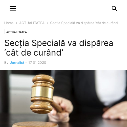
NEWSPAPER
DISCOVER THE ART OF PUBLISHING
Home
ACTUALITATEA
Secţia Specială va dispărea ‘cât de curând’
ACTUALITATEA
Secţia Specială va dispărea
‘cât de curând’
By
Jurnalist
-
17 01 2020