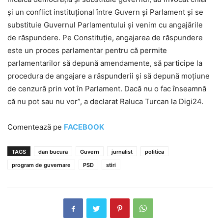
şi un conflict instituţional între Guvern şi Parlament şi se
substituie Guvernul Parlamentului şi venim cu angajările
de răspundere. Pe Constituţie, angajarea de răspundere
este un proces parlamentar pentru că permite
parlamentarilor să depună amendamente, să participe la
procedura de angajare a răspunderii şi să depună moţiune
de cenzură prin vot în Parlament. Dacă nu o fac înseamnă
că nu pot sau nu vor”, a declarat Raluca Turcan la Digi24.
Comentează pe
FACEBOOK
TAGS
dan bucura
Guvern
jurnalist
politica
program de guvernare
PSD
stiri