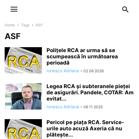
NEWSPAPER
DISCOVER THE ART OF PUBLISHING
Home
Tags
ASF
ASF
Polițele RCA ar urma să se
scumpească în următoarea
perioadă
Ionescu Adriana
-
02 06 2026
Legea RCA și subteranele pieței
de asigurări. Pandele, COTAR: Am
evitat...
Ionescu Adriana
-
06 11 2025
Pericol pe piața RCA. Service-
urile auto acuză Axeria că nu
plătește...