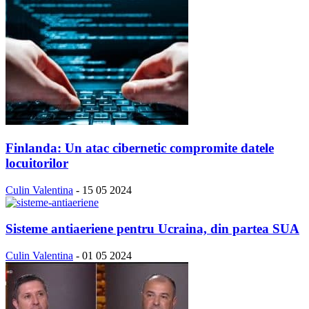
Finlanda: Un atac cibernetic compromite datele
locuitorilor
Culin Valentina
-
15 05 2024
Sisteme antiaeriene pentru Ucraina, din partea SUA
Culin Valentina
-
01 05 2024