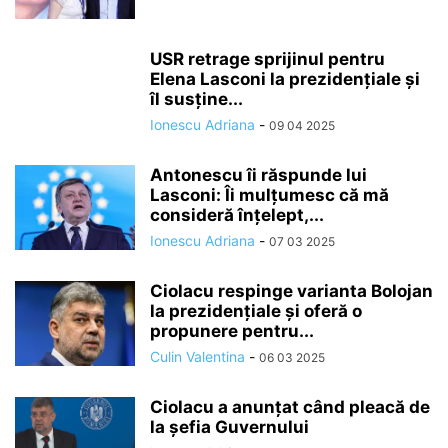
USR retrage sprijinul pentru
Elena Lasconi la prezidenţiale şi
îl susţine...
Ionescu Adriana
-
09 04 2025
Antonescu îi răspunde lui
Lasconi: Îi mulţumesc că mă
consideră înţelept,...
Ionescu Adriana
-
07 03 2025
Ciolacu respinge varianta Bolojan
la prezidențiale și oferă o
propunere pentru...
Culin Valentina
-
06 03 2025
Ciolacu a anunțat când pleacă de
la șefia Guvernului