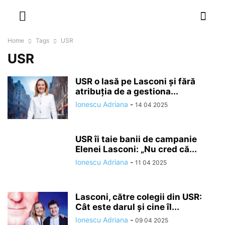
NEWSPAPER
DISCOVER THE ART OF PUBLISHING
Home
Tags
USR
USR
USR o lasă pe Lasconi și fără
atribuția de a gestiona...
Ionescu Adriana
-
14 04 2025
USR îi taie banii de campanie
Elenei Lasconi: „Nu cred că...
Ionescu Adriana
-
11 04 2025
Lasconi, către colegii din USR:
Cât este darul şi cine îl...
Ionescu Adriana
-
09 04 2025