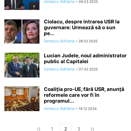
Ionescu Adriana
-
06 03 2025
Ciolacu, despre intrarea USR la
guvernare: Urmează să o sun
pe...
Ionescu Adriana
-
28 02 2025
Lucian Judele, noul administrator
public al Capitalei
Ionescu Adriana
-
07 02 2025
Coaliția pro-UE, fără USR, anunță
reformele care vor fi în
programul...
Ionescu Adriana
-
18 12 2024
1
2
3