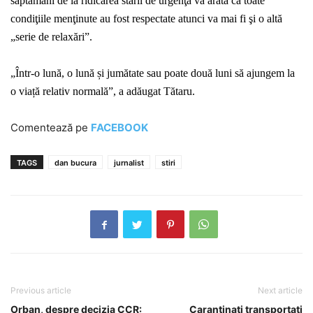
săptămâni de la ridicarea stării de urgenţă va arăta că toate
condiţiile menţinute au fost respectate atunci va mai fi şi o altă
„serie de relaxări”.
„Într-o lună, o lună și jumătate sau poate două luni să ajungem la
o viață relativ normală”, a adăugat Tătaru.
Comentează pe
FACEBOOK
TAGS
dan bucura
jurnalist
stiri
Previous article
Next article
Orban, despre decizia CCR:
Carantinați transportați