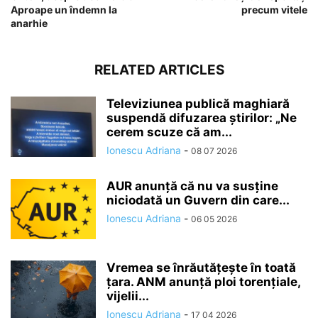
Aproape un îndemn la
precum vitele
anarhie
RELATED ARTICLES
Televiziunea publică maghiară
suspendă difuzarea ştirilor: „Ne
cerem scuze că am...
Ionescu Adriana
-
08 07 2026
AUR anunță că nu va susține
niciodată un Guvern din care...
Ionescu Adriana
-
06 05 2026
Vremea se înrăutăţeşte în toată
ţara. ANM anunță ploi torențiale,
vijelii...
Ionescu Adriana
-
17 04 2026