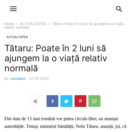
NEWSPAPER
DISCOVER THE ART OF PUBLISHING
Home
ACTUALITATEA
Tătaru: Poate în 2 luni să ajungem la o viață
relativ normală
ACTUALITATEA
Tătaru: Poate în 2 luni să
ajungem la o viață relativ
normală
By
Jurnalist
-
07 05 2020
Din data de 15 mai românii vor putea circula liber, au anunțat
autoritățile. Totuși, ministrul Sănătății, Nelu Tătaru, anunță, joi, că