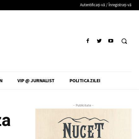
Autentificați-vă / Înregistrați-vă
N
VIP @ JURNALIST
POLITICA ZILEI
- Publicitate -
za