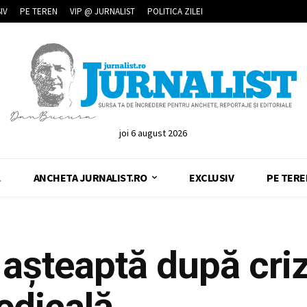
IV
PE TEREN
VIP @ JURNALIST
POLITICA ZILEI
joi 6 august 2026
L
ANCHETA JURNALIST.RO
EXCLUSIV
PE TERE
e așteaptă după cri
dicală