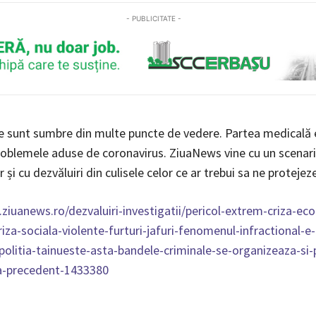
- PUBLICITATE -
e sunt sumbre din multe puncte de vedere. Partea medicală 
roblemele aduse de coronavirus. ZiuaNews vine cu un scenar
și cu dezvăluiri din culisele celor ce ar trebui sa ne protejeze
ziuanews.ro/dezvaluiri-investigatii/pericol-extrem-criza-ec
iza-sociala-violente-furturi-jafuri-fenomenul-infractional-e-
-politia-tainueste-asta-bandele-criminale-se-organizeaza-si
ra-precedent-1433380