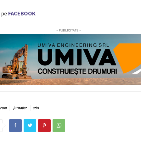
 pe
FACEBOOK
- PUBLICITATE -
cura
jurnalist
stiri