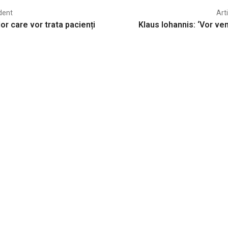
dent
Art
lor care vor trata pacienți
Klaus Iohannis: ‘Vor veni