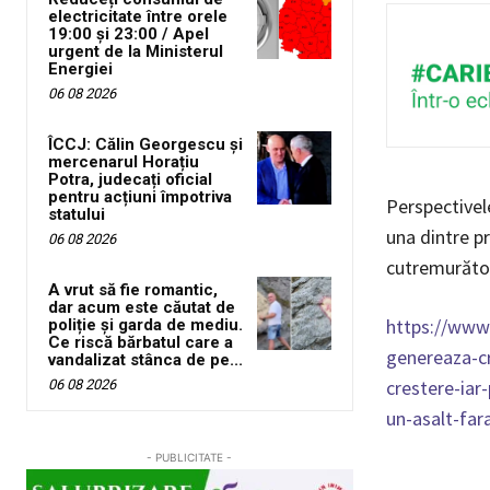
electricitate între orele
19:00 și 23:00 / Apel
urgent de la Ministerul
Energiei
06 08 2026
ÎCCJ: Călin Georgescu și
mercenarul Horațiu
Potra, judecați oficial
pentru acțiuni împotriva
Perspectivel
statului
una dintre p
06 08 2026
cutremurător 
A vrut să fie romantic,
dar acum este căutat de
https://www.
poliție și garda de mediu.
Ce riscă bărbatul care a
genereaza-cr
vandalizat stânca de pe...
crestere-iar
06 08 2026
un-asalt-fa
- PUBLICITATE -