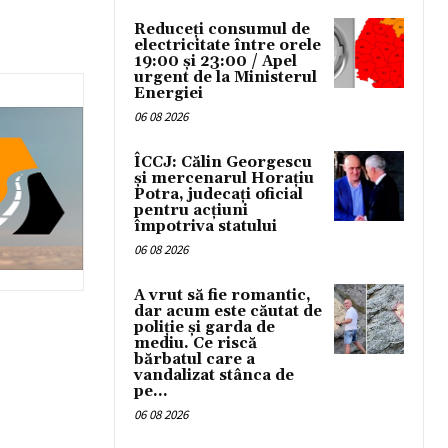
Reduceți consumul de
electricitate între orele
19:00 și 23:00 / Apel
urgent de la Ministerul
Energiei
06 08 2026
ÎCCJ: Călin Georgescu
și mercenarul Horațiu
Potra, judecați oficial
pentru acțiuni
împotriva statului
06 08 2026
A vrut să fie romantic,
dar acum este căutat de
poliție și garda de
mediu. Ce riscă
bărbatul care a
vandalizat stânca de
pe...
06 08 2026