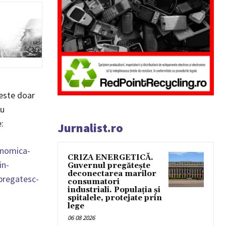
este doar
iu
:
Jurnalist.ro
onomica-
CRIZA ENERGETICĂ.
in-
Guvernul pregătește
deconectarea marilor
-pregatesc-
consumatori
industriali. Populația și
spitalele, protejate prin
lege
06 08 2026