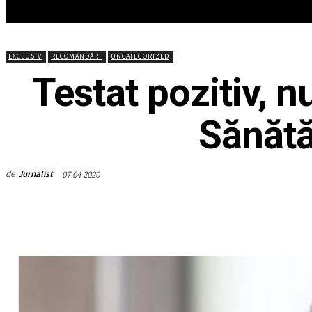
HOME
ACTUALITATEA
EDITOR
EXCLUSIV
RECOMANDĂRI
UNCATEGORIZED
Testat pozitiv, n
Sănătăț
de
Jurnalist
07 04 2020