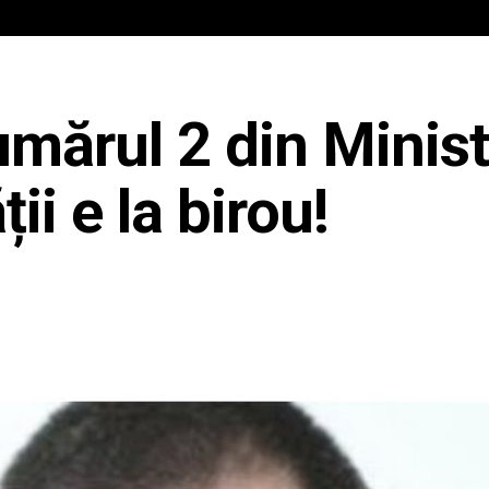
IAL
ANCHETA JURNALIST.RO
EXCLUSIV
PE TE
umărul 2 din Minist
ii e la birou!
Share