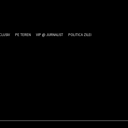
CLUSIV
PE TEREN
VIP @ JURNALIST
POLITICA ZILEI
026