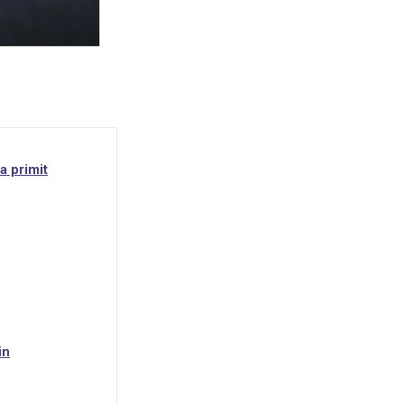
a primit
in