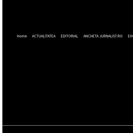
Forgot your password? Get help
Recuperare parola
Recuperați-vă parola
adresa dvs de email
O parola va fi trimisă pe adresa dvs de email.
Home
ACTUALITATEA
EDITORIAL
ANCHETA JURNALIST.RO
EX
sâmbătă 8 august 2