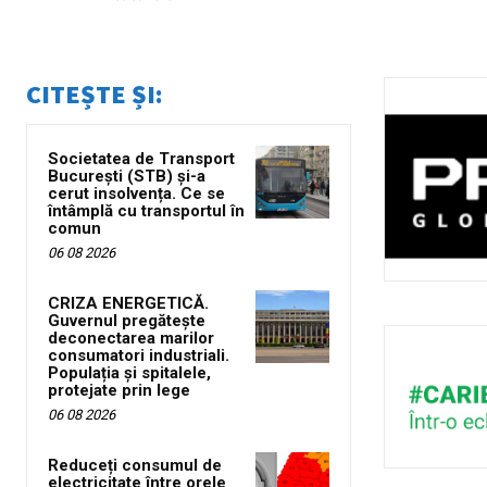
CITEȘTE ȘI:
Societatea de Transport
București (STB) și-a
cerut insolvența. Ce se
întâmplă cu transportul în
comun
06 08 2026
CRIZA ENERGETICĂ.
Guvernul pregătește
deconectarea marilor
consumatori industriali.
Populația și spitalele,
protejate prin lege
06 08 2026
Reduceți consumul de
electricitate între orele