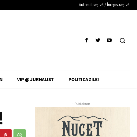
Autentificați-vă / Înregistrați-vă
N
VIP @ JURNALIST
POLITICA ZILEI
- Publicitate -
!