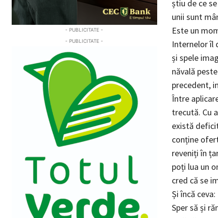
știu de ce s
unii sunt mân
Este un mome
- PUBLICITATE -
- PUBLICITATE -
Internelor îl
și spele ima
năvală peste 
precedent, i
Între aplicar
trecută. Cu a
există defic
conține ofert
reveniți în ța
poți lua un o
cred că se im
Și încă ceva:
Sper să și ră