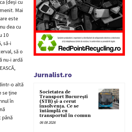
ca (deși cu
imenit. Mai
care este
 nu dea cu
u 10
 să-i
erval, să o
ă nu-i ardă
DEASCĂ,
Jurnalist.ro
dintr-o altă
Societatea de
e se ține
Transport București
mnul în
(STB) și-a cerut
insolvența. Ce se
mnă
întâmplă cu
transportul în comun
t până
06 08 2026