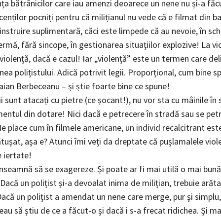
ința bătrânicilor care iau amenzi deoarece un nene nu și-a fă
enților pocniți pentru că milițianul nu vede că e filmat din b
nstruire suplimentară, căci este limpede că au nevoie, în sch
ermă, fără sincope, în gestionarea situațiilor explozive! La vi
violență, dacă e cazul! Iar „violență” este un termen care de
inea polițistului. Adică potrivit legii. Proporțional, cum bine 
aian Berbeceanu – și știe foarte bine ce spune!
ii sunt atacați cu pietre (ce șocant!), nu vor sta cu mâinile în s
entul din dotare! Nici dacă e petrecere în stradă sau se pet
 place cum în filmele americane, un individ recalcitrant este
tușat, așa e? Atunci îmi veți da dreptate că pușlamalele viol
e iertate!
înseamnă să se exagereze. Și poate ar fi mai utilă o mai bună
acă un polițist și-a devoalat inima de milițian, trebuie arăta
Dacă un polițist a amendat un nene care merge, pur și simplu,
au să știu de ce a făcut-o și dacă i s-a frecat ridichea. Și ma