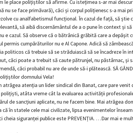
m le place polițiștilor să afirme. Cu istețimea s-ar mai descur
 nu se face primăvară), căci și corpul polițienesc s-a mai pr
olve cu analfabetismul funcțional. În cazul de față, să știe 
elevantă, să aibă discernământul de a o pune în context și să
u e cazul. Să observe că o bătrânică grăbită care a depășit c
l permis cumpărăturilor nu e Al Capone. Adică să zâmbească,
a politicos că trebuie să se străduiască să se încadreze în int
ut, căci poate a trebuit să caute pătrunjel, nu păstârnac, și s
amendă, căci probabil nu are de unde să-i plătească. SĂ GÂN
olițiștilor domnului Vela!
 atrăgea atenția un lider sindical din Banat, care pare venit 
polițiști, atâta vreme cât la evaluarea activității profesional
rul de sancțiuni aplicate, nu ne facem bine. Mai atrăgea do
 că în statele cele mai civilizate, lipsa evenimentelor însea
ăci cheia siguranței publice este PREVENȚIA. …Dar mai e mul