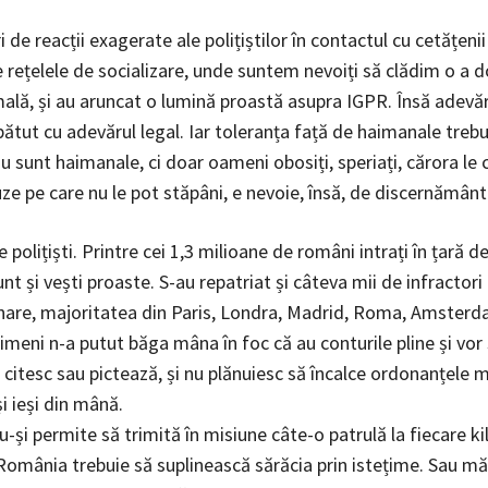
 de reacții exagerate ale polițiștilor în contactul cu cetățenii
 rețelele de socializare, unde suntem nevoiți să clădim o a d
ală, și au aruncat o lumină proastă asupra IGPR. Însă adevă
ătut cu adevărul legal. Iar toleranța față de haimanale trebui
u sunt haimanale, ci doar oameni obosiți, speriați, cărora le
uze pe care nu le pot stăpâni, e nevoie, însă, de discernământ
pe polițiști. Printre cei 1,3 milioane de români intrați în țară d
t și vești proaste. S-au repatriat și câteva mii de infractori 
nare, majoritatea din Paris, Londra, Madrid, Roma, Amsterd
meni n-a putut băga mâna în foc că au conturile pline și vor 
, citesc sau pictează, și nu plănuiesc să încalce ordonanțele m
i ieși din mână.
u-și permite să trimită în misiune câte-o patrulă la fiecare k
 România trebuie să suplinească sărăcia prin istețime. Sau mă