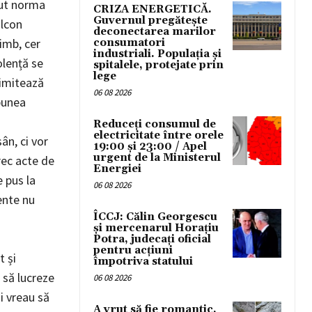
cut norma
CRIZA ENERGETICĂ.
Guvernul pregătește
alcon
deconectarea marilor
imb, cer
consumatori
industriali. Populația și
olență se
spitalele, protejate prin
lege
limitează
06 08 2026
spunea
Reduceți consumul de
electricitate între orele
ân, ci vor
19:00 și 23:00 / Apel
urgent de la Ministerul
rec acte de
Energiei
 pus la
06 08 2026
ente nu
ÎCCJ: Călin Georgescu
și mercenarul Horațiu
Potra, judecați oficial
pentru acțiuni
t și
împotriva statului
 să lucreze
06 08 2026
i vreau să
A vrut să fie romantic,