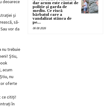
au deoarece
dar acum este căutat de
poliție și garda de
mediu. Ce riscă
bărbatul care a
rației și
vandalizat stânca de
ărească, să-
pe...
06 08 2026
 Sau vor da
ă
a nu trebuie
eni! Știu,
book
I, acum
 Știu, nu
tor oferte
ce citiți!
ntrați în