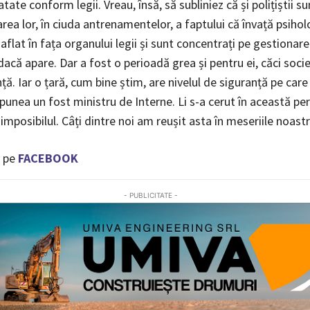
ratate conform legii. Vreau, însă, să subliniez că și polițiștii 
area lor, în ciuda antrenamentelor, a faptului că învață psihol
aflat în fața organului legii și sunt concentrați pe gestionar
 dacă apare. Dar a fost o perioadă grea și pentru ei, căci soci
ță. Iar o țară, cum bine știm, are nivelul de siguranță pe care
punea un fost ministru de Interne. Li s-a cerut în această pe
 imposibilul. Câți dintre noi am reușit asta în meseriile noast
 pe
FACEBOOK
- PUBLICITATE -