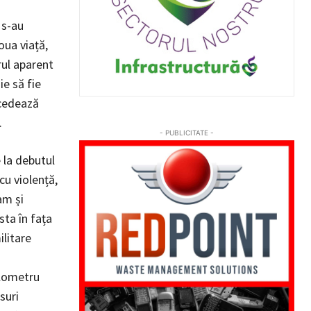
 s-au
oua viață,
rul aparent
e să fie
 cedează
.
- PUBLICITATE -
e la debutul
cu violență,
am și
sta în fața
ilitare
ilometru
suri