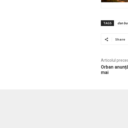
TAGS
dan bu
Share
Articolul prece
Orban anunță
mai