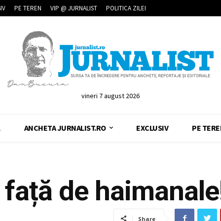
IV
PE TEREN
VIP @ JURNALIST
POLITICA ZILEI
vineri 7 august 2026
L
ANCHETA JURNALIST.RO
EXCLUSIV
PE TERE
 față de haimanale
Share