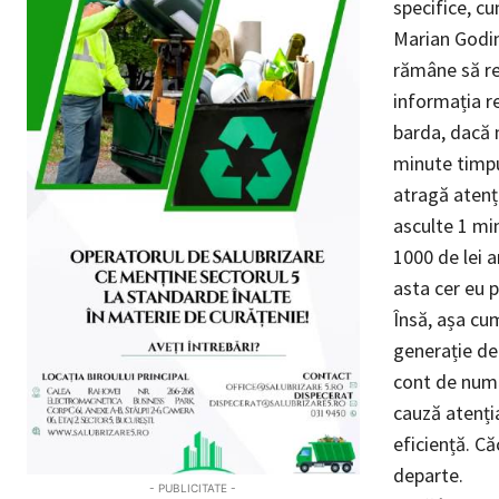
specifice, cu
Marian Godină
rămâne să rez
informația r
barda, dacă n
minute timpu
atragă atenți
asculte 1 min
1000 de lei 
asta cer eu p
Însă, așa cum
generație de 
cont de numă
cauză atenția
eficiență. C
departe.
- PUBLICITATE -