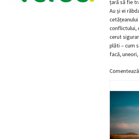
țară să fie t
Au și ei răbd
cetățeanului 
conflictului,
cerut siguran
plăti – cum s
facă, uneori,
Comentează