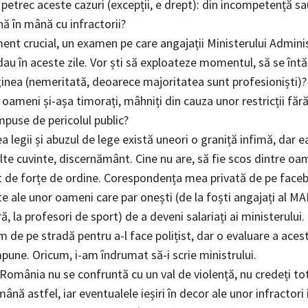
e petrec aceste cazuri (excepții, e drept): din incompetență s
ă în mână cu infractorii?
nt crucial, un examen pe care angajații Ministerului Administ
 dau în aceste zile. Vor ști să exploateze momentul, să se înt
ginea (nemeritată, deoarece majoritatea sunt profesioniști)?
oameni și-așa timorați, mâhniți din cauza unor restricții făr
mpuse de pericolul public?
ea legii și abuzul de lege există uneori o graniță infimă, dar e
lte cuvinte, discernământ. Cine nu are, să fie scos dintre oam
it de forțe de ordine. Corespondența mea privată de pe face
e ale unor oameni care par onești (de la foști angajați al MA
ră, la profesori de sport) de a deveni salariați ai ministerului.
m de pe stradă pentru a-l face polițist, dar o evaluare a aces
pune. Oricum, i-am îndrumat să-i scrie ministrului.
 România nu se confruntă cu un val de violență, nu credeți tot 
mână astfel, iar eventualele ieșiri în decor ale unor infractori i