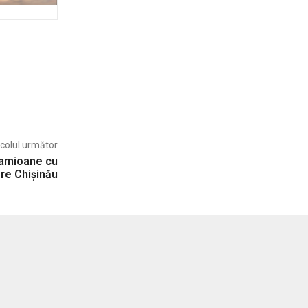
icolul următor
camioane cu
re Chișinău