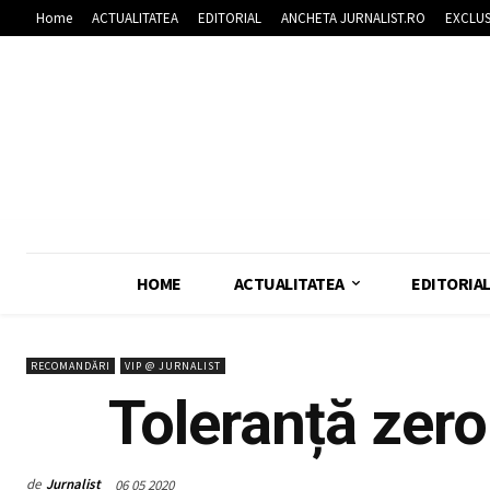
Home
ACTUALITATEA
EDITORIAL
ANCHETA JURNALIST.RO
EXCLUS
HOME
ACTUALITATEA
EDITORIA
RECOMANDĂRI
VIP @ JURNALIST
Toleranță zero
de
Jurnalist
06 05 2020