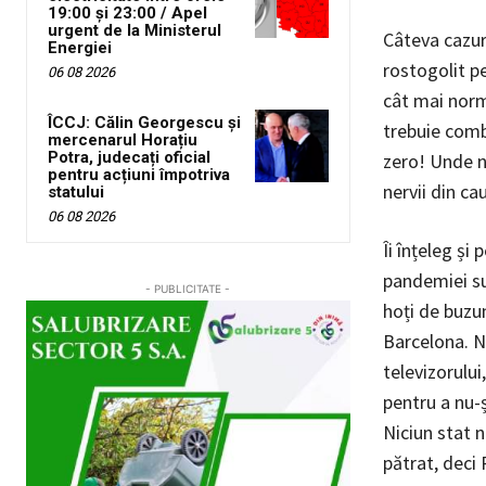
19:00 și 23:00 / Apel
urgent de la Ministerul
Câteva cazuri
Energiei
rostogolit pe
06 08 2026
cât mai norm
ÎCCJ: Călin Georgescu și
trebuie comb
mercenarul Horațiu
Potra, judecați oficial
zero! Unde n
pentru acțiuni împotriva
nervii din ca
statului
06 08 2026
Îi înțeleg și 
pandemiei sun
- PUBLICITATE -
hoți de buzu
Barcelona. Ni
televizorului
pentru a nu-ș
Niciun stat n
pătrat, deci