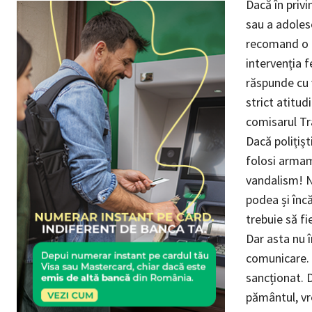
Dacă în priv
sau a adolesc
recomand o i
intervenția f
răspunde cu 
strict atitud
comisarul Tr
Dacă polițișt
folosi armam
vandalism! Ne
podea și încă
trebuie să fi
Dar asta nu 
comunicare. D
sancționat. 
pământul, vre