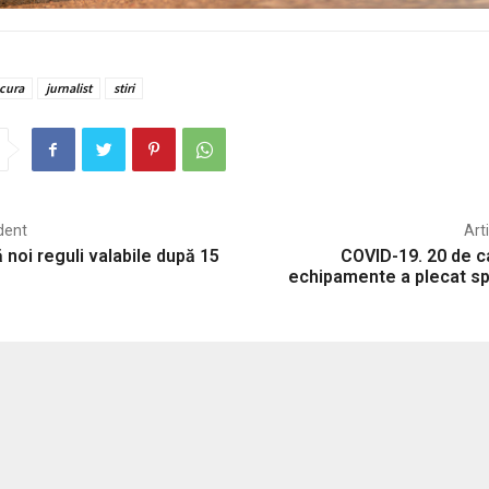
cura
jurnalist
stiri
dent
Art
 noi reguli valabile după 15
COVID-19. 20 de 
echipamente a plecat sp