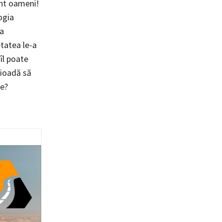
sunt oameni!
ogia
ea
etatea le-a
 îl poate
rioadă să
re?