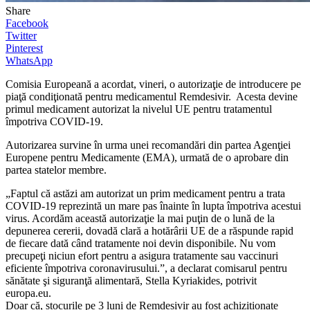
Share
Facebook
Twitter
Pinterest
WhatsApp
Comisia Europeană a acordat, vineri, o autorizaţie de introducere pe
piaţă condiţionată pentru medicamentul Remdesivir. Acesta devine
primul medicament autorizat la nivelul UE pentru tratamentul
împotriva COVID-19.
Autorizarea survine în urma unei recomandări din partea Agenţiei
Europene pentru Medicamente (EMA), urmată de o aprobare din
partea statelor membre.
„Faptul că astăzi am autorizat un prim medicament pentru a trata
COVID-19 reprezintă un mare pas înainte în lupta împotriva acestui
virus. Acordăm această autorizaţie la mai puţin de o lună de la
depunerea cererii, dovadă clară a hotărârii UE de a răspunde rapid
de fiecare dată când tratamente noi devin disponibile. Nu vom
precupeţi niciun efort pentru a asigura tratamente sau vaccinuri
eficiente împotriva coronavirusului.”, a declarat comisarul pentru
sănătate şi siguranţă alimentară, Stella Kyriakides, potrivit
europa.eu.
Doar că, stocurile pe 3 luni de Remdesivir au fost achiziționate