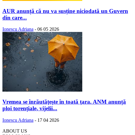
AUR anunță că nu va susține niciodată un Guvern
din care...
Ionescu Adriana
-
06 05 2026
Vremea se înrăutăţeşte în toată ţara. ANM anunță
ploi torențiale, vijelii...
Ionescu Adriana
-
17 04 2026
ABOUT US