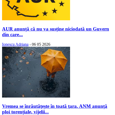
AUR anunță că nu va susține niciodată un Guvern
din care...
Ionescu Adriana
-
06 05 2026
Vremea se înrăutăţeşte în toată ţara. ANM anunță
ploi torențiale, vijelii...