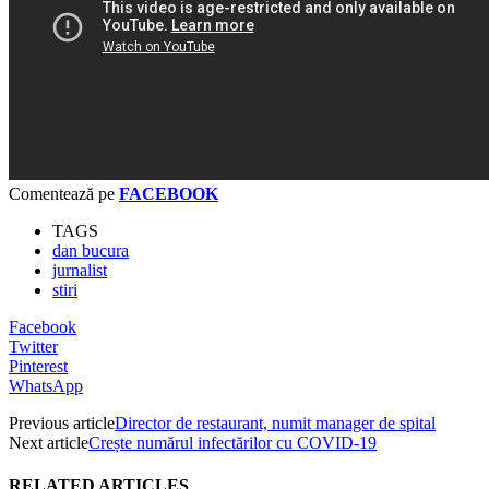
Comentează pe
FACEBOOK
TAGS
dan bucura
jurnalist
stiri
Facebook
Twitter
Pinterest
WhatsApp
Previous article
Director de restaurant, numit manager de spital
Next article
Crește numărul infectărilor cu COVID-19
RELATED ARTICLES