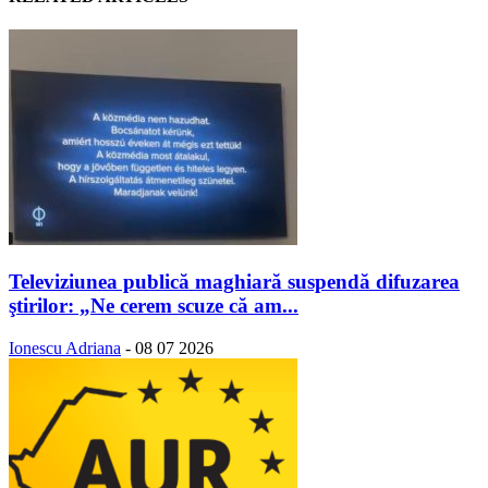
Televiziunea publică maghiară suspendă difuzarea
ştirilor: „Ne cerem scuze că am...
Ionescu Adriana
-
08 07 2026