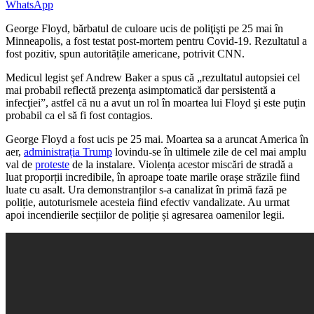
WhatsApp
George Floyd, bărbatul de culoare ucis de poliţişti pe 25 mai în
Minneapolis, a fost testat post-mortem pentru Covid-19. Rezultatul a
fost pozitiv, spun autoritățile americane, potrivit CNN.
Medicul legist şef Andrew Baker a spus că „rezultatul autopsiei cel
mai probabil reflectă prezenţa asimptomatică dar persistentă a
infecţiei”, astfel că nu a avut un rol în moartea lui Floyd şi este puţin
probabil ca el să fi fost contagios.
George Floyd a fost ucis pe 25 mai. Moartea sa a aruncat America în
aer,
administrația Trump
lovindu-se în ultimele zile de cel mai amplu
val de
proteste
de la instalare. Violența acestor miscări de stradă a
luat proporții incredibile, în aproape toate marile orașe străzile fiind
luate cu asalt. Ura demonstranților s-a canalizat în primă fază pe
poliție, autoturismele acesteia fiind efectiv vandalizate. Au urmat
apoi incendierile secțiilor de poliție și agresarea oamenilor legii.