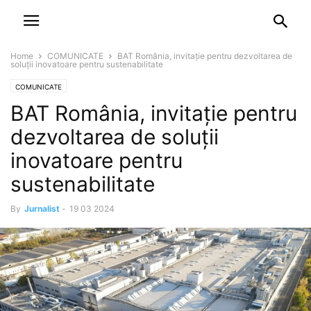
NEWSPAPER
DISCOVER THE ART OF PUBLISHING
Home
COMUNICATE
BAT România, invitație pentru dezvoltarea de
soluții inovatoare pentru sustenabilitate
COMUNICATE
BAT România, invitație pentru
dezvoltarea de soluții
inovatoare pentru
sustenabilitate
By
Jurnalist
-
19 03 2024