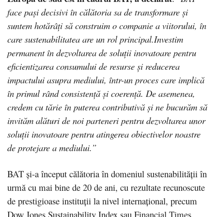
face pași decisivi în călătoria sa de transformare și
suntem hotărâți să construim o companie a viitorului, în
care sustenabilitatea are un rol principal.
Investim
permanent în dezvoltarea de soluții inovatoare pentru
eficientizarea consumului de resurse și reducerea
impactului asupra mediului, într-un proces care implică
în primul rând consistență și coerență. De asemenea,
credem cu tărie în puterea contributivă și ne bucurăm să
invităm alături de noi parteneri pentru dezvoltarea unor
soluții inovatoare pentru atingerea obiectivelor noastre
de protejare a mediului.”
BAT și-a început călătoria în domeniul sustenabilității în
urmă cu mai bine de 20 de ani, cu rezultate recunoscute
de prestigioase instituții la nivel internațional, precum
Dow Jones Sustainability Index sau Financial Times.