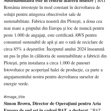
Sustenabilitatea este în centrul afacerii noastre
|
BAT
România investește în mod constant în dezvoltarea de
soluții pentru atingerea obiectivelor sale de
sustenabilitate. Fabrica noastră din Ploiești, a doua cea
mai mare a grupului din Europa și loc de muncă pentru
peste 1.000 de angajați, este certificată AWS pentru
consumul sustenabil de apă și are o rată de reciclare de
circa 85% a deșeurilor. Începutul anului 2024 înseamnă
un pas în plus în călătoria de sustenabilitate a fabricii din
Ploiești, prin instalarea a circa 1.000 de panouri
fotovoltaice pe acoperișul halei de producție, ca parte a
angajamentului nostru pentru dezvoltarea surselor de
energie verde.
#image_title
Simon Brown, Director de Operațiuni pentru Aria
Europa de sud est în cadrul BAT, a declarat
: ”
BAT