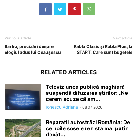
Previous article
Next article
Barbu, precizări despre
Rabla Clasic şi Rabla Plus, la
elogiul adus lui Ceaușescu
START. Care sunt bugetele
RELATED ARTICLES
Televiziunea publică maghiară
suspendă difuzarea ştirilor: „Ne
cerem scuze că am...
Ionescu Adriana
-
08 07 2026
Reparații autostrăzi România: De
ce noile șosele rezistă mai puțin
decât...