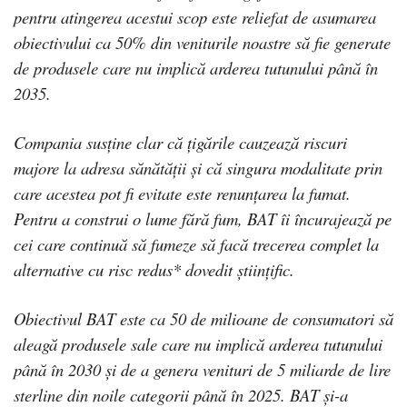
pentru atingerea acestui scop este reliefat de asumarea
obiectivului ca 50% din veniturile noastre să fie generate
de produsele care nu implică arderea tutunului până în
2035.
Compania susține clar că țigările cauzează riscuri
majore la adresa sănătății și că singura modalitate prin
care acestea pot fi evitate este renunțarea la fumat.
Pentru a construi o lume fără fum, BAT îi încurajează pe
cei care continuă să fumeze să facă trecerea complet la
alternative cu risc redus* dovedit științific.
Obiectivul BAT este ca 50 de milioane de consumatori să
aleagă produsele sale care nu implică arderea tutunului
până în 2030 și de a genera venituri de 5 miliarde de lire
sterline din noile categorii până în 2025. BAT și-a