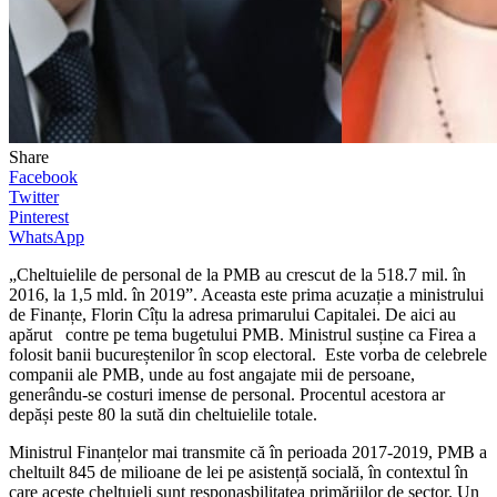
Share
Facebook
Twitter
Pinterest
WhatsApp
„Cheltuielile de personal de la PMB au crescut de la 518.7 mil. în
2016, la 1,5 mld. în 2019”. Aceasta este prima acuzație a ministrului
de Finanțe, Florin Cîțu la adresa primarului Capitalei. De aici au
apărut contre pe tema bugetului PMB. Ministrul susține ca Firea a
folosit banii bucureștenilor în scop electoral. Este vorba de celebrele
companii ale PMB, unde au fost angajate mii de persoane,
generându-se costuri imense de personal. Procentul acestora ar
depăși peste 80 la sută din cheltuielile totale.
Ministrul Finanțelor mai transmite că în perioada 2017-2019, PMB a
cheltuilt 845 de milioane de lei pe asistență socială, în contextul în
care aceste cheltuieli sunt responasbilitatea primăriilor de sector. Un