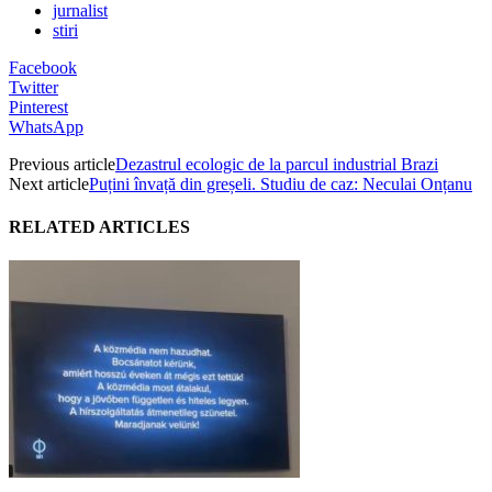
jurnalist
stiri
Facebook
Twitter
Pinterest
WhatsApp
Previous article
Dezastrul ecologic de la parcul industrial Brazi
Next article
Puțini învață din greșeli. Studiu de caz: Neculai Onțanu
RELATED ARTICLES