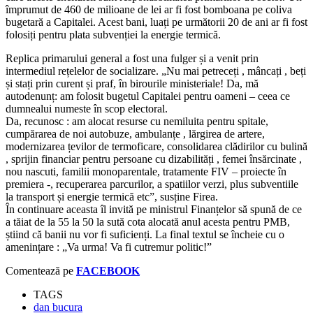
împrumut de 460 de milioane de lei ar fi fost bomboana pe coliva
bugetară a Capitalei. Acest bani, luați pe următorii 20 de ani ar fi fost
folosiți pentru plata subvenției la energie termică.
Replica primarului general a fost una fulger și a venit prin
intermediul rețelelor de socializare. „Nu mai petreceți , mâncați , beți
și stați prin curent și praf, în birourile ministeriale! Da, mă
autodenunț: am folosit bugetul Capitalei pentru oameni – ceea ce
dumnealui numeste în scop electoral.
Da, recunosc : am alocat resurse cu nemiluita pentru spitale,
cumpărarea de noi autobuze, ambulanțe , lărgirea de artere,
modernizarea țevilor de termoficare, consolidarea clădirilor cu bulină
, sprijin financiar pentru persoane cu dizabilități , femei însărcinate ,
nou nascuti, familii monoparentale, tratamente FIV – proiecte în
premiera -, recuperarea parcurilor, a spatiilor verzi, plus subventiile
la transport și energie termică etc”, susține Firea.
În continuare aceasta îl invită pe ministrul Finanțelor să spună de ce
a tăiat de la 55 la 50 la sută cota alocată anul acesta pentru PMB,
știind că banii nu vor fi suficienți. La final textul se încheie cu o
amenințare : „Va urma! Va fi cutremur politic!”
Comentează pe
FACEBOOK
TAGS
dan bucura