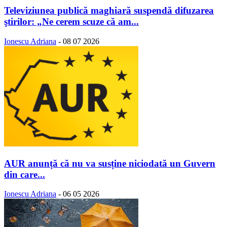
Televiziunea publică maghiară suspendă difuzarea
ştirilor: „Ne cerem scuze că am...
Ionescu Adriana
-
08 07 2026
AUR anunță că nu va susține niciodată un Guvern
din care...
Ionescu Adriana
-
06 05 2026