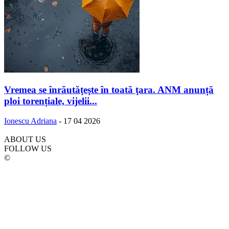
Vremea se înrăutăţeşte în toată ţara. ANM anunță
ploi torențiale, vijelii...
Ionescu Adriana
-
17 04 2026
ABOUT US
FOLLOW US
©