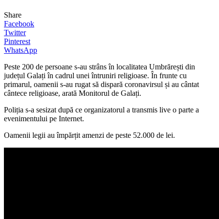
Share
Facebook
Twitter
Pinterest
WhatsApp
Peste 200 de persoane s-au strâns în localitatea Umbrărești din
județul Galați în cadrul unei întruniri religioase. În frunte cu
primarul, oamenii s-au rugat să dispară coronavirsul și au cântat
cântece religioase, arată Monitorul de Galați.
Poliția s-a sesizat după ce organizatorul a transmis live o parte a
evenimentului pe Internet.
Oamenii legii au împărțit amenzi de peste 52.000 de lei.