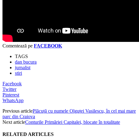
Comentează pe
FACEBOOK
TAGS
dan bucura
jurnalist
stiri
Facebook
Twitter
Pinterest
WhatsApp
Previous article
Plăcuță cu numele Olguței Vasilescu, în cel mai mare
parc din Craiova
Next article
Conturile Primăriei Capitalei, blocate în totalitate
RELATED ARTICLES