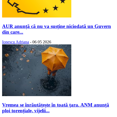
AUR anunță că nu va susține niciodată un Guvern
din care...
Ionescu Adriana
-
06 05 2026
Vremea se înrăutăţeşte în toată ţara. ANM anunță
ploi torențiale, vijelii...