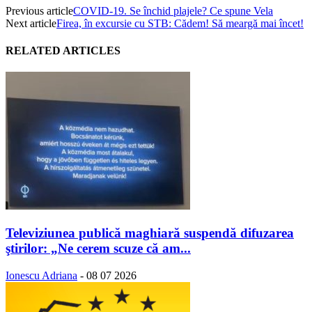
Previous article
COVID-19. Se închid plajele? Ce spune Vela
Next article
Firea, în excursie cu STB: Cădem! Să meargă mai încet!
RELATED ARTICLES
Televiziunea publică maghiară suspendă difuzarea
ştirilor: „Ne cerem scuze că am...
Ionescu Adriana
-
08 07 2026