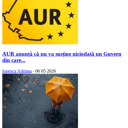
AUR anunță că nu va susține niciodată un Guvern
din care...
Ionescu Adriana
-
06 05 2026