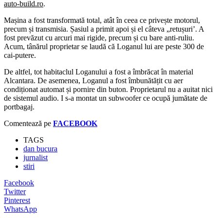
auto-build.ro
.
Mașina a fost transformată total, atât în ceea ce privește motorul,
precum și transmisia. Șasiul a primit apoi și el câteva „retușuri’. A
fost prevăzut cu arcuri mai rigide, precum și cu bare anti-ruliu.
Acum, tânărul proprietar se laudă că Loganul lui are peste 300 de
cai-putere.
De altfel, tot habitaclul Loganului a fost a îmbrăcat în material
Alcantara. De asemenea, Loganul a fost îmbunătățit cu aer
condiționat automat și pornire din buton. Proprietarul nu a auitat nici
de sistemul audio. I s-a montat un subwoofer ce ocupă jumătate de
portbagaj.
Comentează pe
FACEBOOK
TAGS
dan bucura
jurnalist
stiri
Facebook
Twitter
Pinterest
WhatsApp