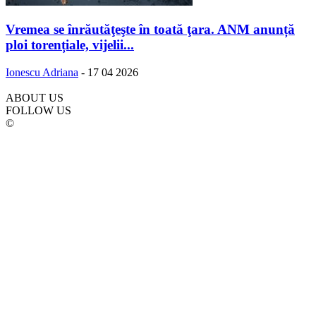
Vremea se înrăutăţeşte în toată ţara. ANM anunță
ploi torențiale, vijelii...
Ionescu Adriana
-
17 04 2026
ABOUT US
FOLLOW US
©