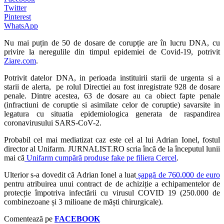
Twitter
Pinterest
WhatsApp
Nu mai puțin de 50 de dosare de corupție are în lucru DNA, cu
privire la neregulile din timpul epidemiei de Covid-19, potrivit
Ziare.com
.
Potrivit datelor DNA, in perioada instituirii starii de urgenta si a
starii de alerta, pe rolul Directiei au fost inregistrate 928 de dosare
penale. Dintre acestea, 63 de dosare au ca obiect fapte penale
(infractiuni de coruptie si asimilate celor de coruptie) savarsite in
legatura cu situatia epidemiologica generata de raspandirea
coronavirusului SARS-CoV-2.
Probabil cel mai mediatizat caz este cel al lui Adrian Ionel, fostul
director al Unifarm. JURNALIST.RO scria încă de la începutul lunii
mai că
Unifarm cumpără produse fake pe filiera Cercel
.
Ulterior s-a dovedit că Adrian Ionel a luat
șapgă de 760.000 de euro
pentru atribuirea unui contract de de achiziție a echipamentelor de
protecție împotriva infectării cu virusul COVID 19 (250.000 de
combinezoane și 3 milioane de măști chirurgicale).
Comentează pe
FACEBOOK