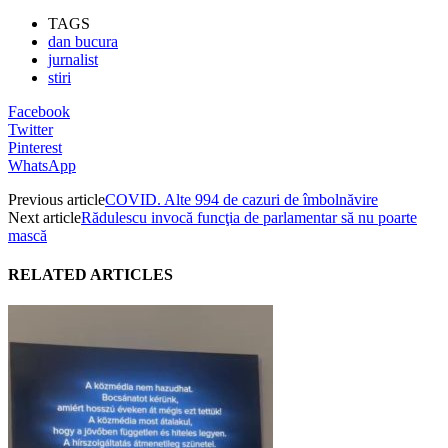
TAGS
dan bucura
jurnalist
stiri
Facebook
Twitter
Pinterest
WhatsApp
Previous article
COVID. Alte 994 de cazuri de îmbolnăvire
Next article
Rădulescu invocă funcţia de parlamentar să nu poarte
mască
RELATED ARTICLES