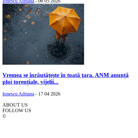
Ionescu Adriana
-
06 05 2026
Vremea se înrăutăţeşte în toată ţara. ANM anunță
ploi torențiale, vijelii...
Ionescu Adriana
-
17 04 2026
ABOUT US
FOLLOW US
©