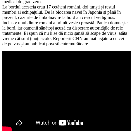
medical de grad zero.
La bordul acesteia erau 17 cetățeni români, doi turiști și restul
membri ai echipajului. De la blocarea navei în Japonia și până în
prezent, cazurile de îmbolnăvire la bord au crescut vertiginos.
Inclusiv unul dintre români a primit vestea proastă. Panica domnește
la bord, iar oamenii sănătoși acuză cu disperare autoritățile de rele
tratamente. Ei spun că nu li se dă nicio șansă să scape de virus, atâta
vreme cât sunt ținuți acolo. Reporterii CNN au luat legătura cu cei
de pe vas și au publicat povesti cutremurătoare.