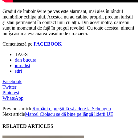
Gradul de îmbolnăvire pe vas este alarmant, mai ales în rândul
membrilor echipajului. Acestea nu au cabine proprii, precum turiștii
și stau permanent în contact unii cu alții. Din acest motiv, oamenii
sunt în momentul de față în pragul revoltei. Cu toate acestea, nimeni
nu își asumă evacuarea vasului de croazieră.
Comentează pe
FACEBOOK
TAGS
dan bucura
jurnalist
stiri
Facebook
Twitter
Pinterest
WhatsApp
Previous article
România, pregătită să adere la Schengen
Next article
Marcel Ciolacu se dă bine pe lângă liderii UE
RELATED ARTICLES