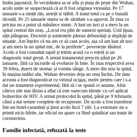
limba japoneză. În vecinătatea sa se afla și piața de pește din Wuhan,
acolo unde se suspectează că ar fi fost originea virusului. Pe 17
ianuarie s-a simțit rău, amețit și slăbit. A tratat totul ca pe o banală
răceală. Pe 21 ianuarie starea sa de sănătate s-a agravat. În ziua cu
pricina nu a putut să mănânce nimic. A luat un taxi și a mers la un
spital central din oraș. „Locul era plin de oameni speriați. Unii țipau,
alții plângeau. Doctorii și asistentele păreau debusolați și depășiți de
situație. Am înțeles că nu am ce să caut acolo, așa că am luat alt taxi
și am mers la un spital mic, de la periferie”, povestește tânărul.
Acolo a fost consultat rapid și trimis acasă cu o rețetă și un
diagnostic total greșit. A urmat tratamentul prescris până pe 26
ianuarie, fără ca lucrurile să evolueze în bine. În ziua respectivă avea
39 febra, dureri de stomac și vomita sânge. A mers din nou la spital,
în mașina tatălui său. Wuhan devenise deja un oraș închis. De data
aceasta a fost diagnosticat cu virusul ucigaș, motiv pentru care i s-a
dat un tratament experimental, fără să i se spună ce anume. Abia
câteva zile mai târziu a aflat că este oarecum identic cu cel aplicat
bolnavilor de HIV. A urmat protocolul în spital, până pe 9 februarie,
când a dat semne complete de recuperare. De acolo a fost transferat
într-un hotel-carantină și ținut acolo încă 7 zile. La externare nu a
primit nicio hârtie, iar oficial nu apare ca fiind spitalizat sau tratat de
coronavirus.
Familie infectată, refuzată la teste