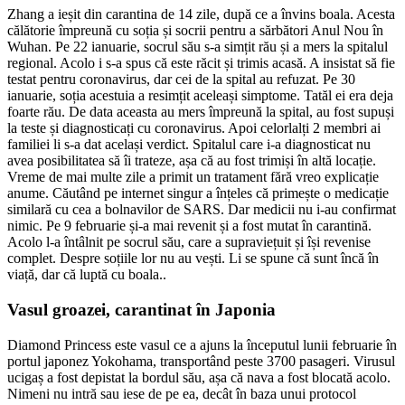
Zhang a ieșit din carantina de 14 zile, după ce a învins boala. Acesta
călătorie împreună cu soția și socrii pentru a sărbători Anul Nou în
Wuhan. Pe 22 ianuarie, socrul său s-a simțit rău și a mers la spitalul
regional. Acolo i s-a spus că este răcit și trimis acasă. A insistat să fie
testat pentru coronavirus, dar cei de la spital au refuzat. Pe 30
ianuarie, soția acestuia a resimțit aceleași simptome. Tatăl ei era deja
foarte rău. De data aceasta au mers împreună la spital, au fost supuși
la teste și diagnosticați cu coronavirus. Apoi celorlalți 2 membri ai
familiei li s-a dat același verdict. Spitalul care i-a diagnosticat nu
avea posibilitatea să îi trateze, așa că au fost trimiși în altă locație.
Vreme de mai multe zile a primit un tratament fără vreo explicație
anume. Căutând pe internet singur a înțeles că primește o medicație
similară cu cea a bolnavilor de SARS. Dar medicii nu i-au confirmat
nimic. Pe 9 februarie și-a mai revenit și a fost mutat în carantină.
Acolo l-a întâlnit pe socrul său, care a supraviețuit și își revenise
complet. Despre soțiile lor nu au vești. Li se spune că sunt încă în
viață, dar că luptă cu boala..
Vasul groazei, carantinat în Japonia
Diamond Princess este vasul ce a ajuns la începutul lunii februarie în
portul japonez Yokohama, transportând peste 3700 pasageri. Virusul
ucigaș a fost depistat la bordul său, așa că nava a fost blocată acolo.
Nimeni nu intră sau iese de pe ea, decât în baza unui protocol