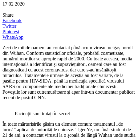
17 02 2020
Share
Facebook
Twitter
Pinterest
WhatsApp
Zeci de mii de oameni au contactat până acum virusul ucigaș pornit
din Wuhan. Conform statisticilor oficiale, probabil cosmetizate,
numărul morților se apropie rapid de 2000. Cu toate acestea, media
internațională a identificat și supraviețuitori, oameni care au fost
diagnosticați cu acest coronavirus, dar care s-au însănătoșit
miraculos. Tratamentele urmare de aceștia au fost variate, de la
pastile pentru HIV-SIDA, până la medicația specifică virusului
SARS ori componente ale medicinei tradiționale chinezești.
Poveștile lor sunt cutremurătoare și apar într-un documentar publicat
recent de postul CNN.
Pacienții sunt tratați în secret
În toate mărturisirile găsim un element comun: tratamentul „de
turmă” aplicat de autoritățile chineze. Tiger Ye, un tânăr student de
21 de ani, a contactat virusul la o școală de lângă Wuhan unde studia