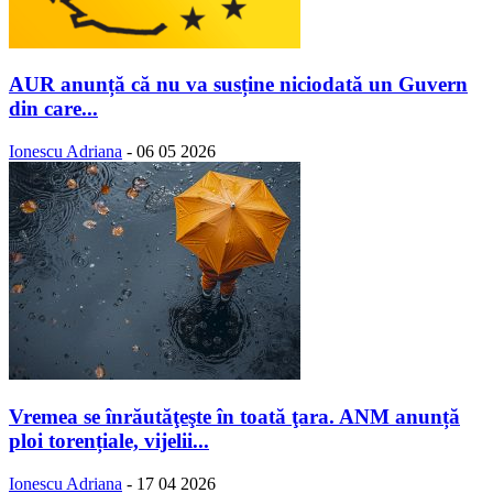
AUR anunță că nu va susține niciodată un Guvern
din care...
Ionescu Adriana
-
06 05 2026
Vremea se înrăutăţeşte în toată ţara. ANM anunță
ploi torențiale, vijelii...
Ionescu Adriana
-
17 04 2026