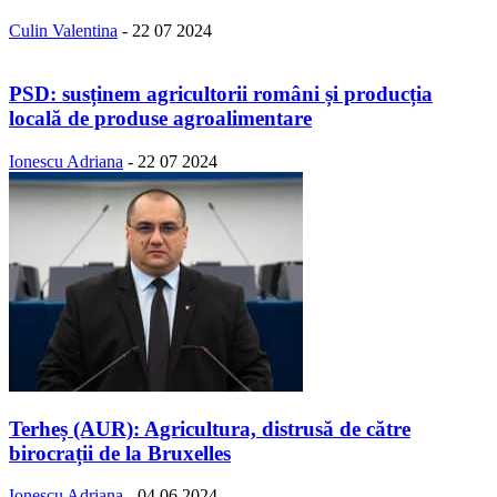
Culin Valentina
-
22 07 2024
PSD: susținem agricultorii români și producția
locală de produse agroalimentare
Ionescu Adriana
-
22 07 2024
Terheș (AUR): Agricultura, distrusă de către
birocrații de la Bruxelles
Ionescu Adriana
-
04 06 2024