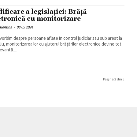
ificare a legislației: Brăță
ctronică cu monitorizare
alentina
-
08 05 2024
 vorbim despre persoane aflate în control judiciar sau sub arest la
liu, monitorizarea lor cu ajutorul brățărilor electronice devine tot
evantă....
Pagina 2 din 3