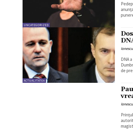
Pedeps
anunţa
punere
UNCATEGORIZED
Dos
DNA
Ionesc
DNA a 
Dumbra
de pres
ACTUALITATEA
Pau
vre
Ionesc
Prințu
autori
magistr