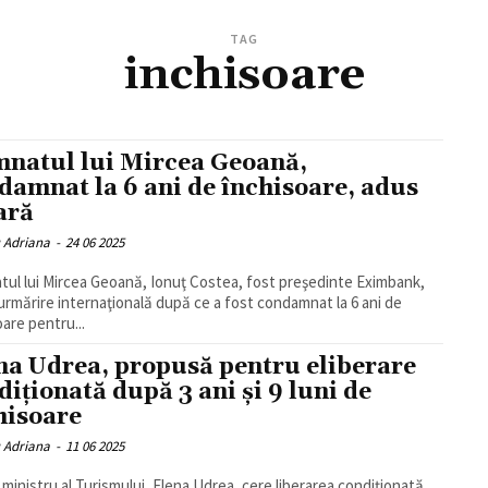
TAG
inchisoare
natul lui Mircea Geoană,
damnat la 6 ani de închisoare, adus
ţară
u Adriana
-
24 06 2025
ul lui Mircea Geoană, Ionuţ Costea, fost preşedinte Eximbank,
 urmărire internaţională după ce a fost condamnat la 6 ani de
oare pentru...
na Udrea, propusă pentru eliberare
diționată după 3 ani și 9 luni de
hisoare
u Adriana
-
11 06 2025
 ministru al Turismului, Elena Udrea, cere liberarea condiționată