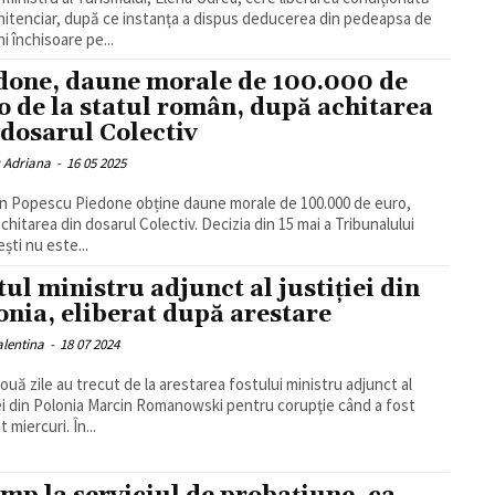
nitenciar, după ce instanța a dispus deducerea din pedeapsa de
i închisoare pe...
done, daune morale de 100.000 de
o de la statul român, după achitarea
 dosarul Colectiv
u Adriana
-
16 05 2025
an Popescu Piedone obține daune morale de 100.000 de euro,
chitarea din dosarul Colectiv. Decizia din 15 mai a Tribunalului
ști nu este...
tul ministru adjunct al justiției din
onia, eliberat după arestare
alentina
-
18 07 2024
ouă zile au trecut de la arestarea fostului ministru adjunct al
iei din Polonia Marcin Romanowski pentru corupţie când a fost
eliberat miercuri. În...