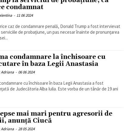
mp la serviciul de probațiune, ca
ce condamnat
alentina
-
11 06 2024
orice caz de condamnare penală, Donald Trump a fost intervievat
e serviciile de probaţiune, un pas necesar înainte de pronunţarea
ei...
ma condamnare la închisoare cu
cutare în baza Legii Anastasia
u Adriana
-
06 06 2024
condamnare cu închisoare în baza Legii Anastasia a fost
ţată de Judecătoria Alba Iulia. Este vorba de un tânăr de 19 ani
epse mai mari pentru agresorii de
ii, anunță Ciucă
u Adriana
-
28 05 2024