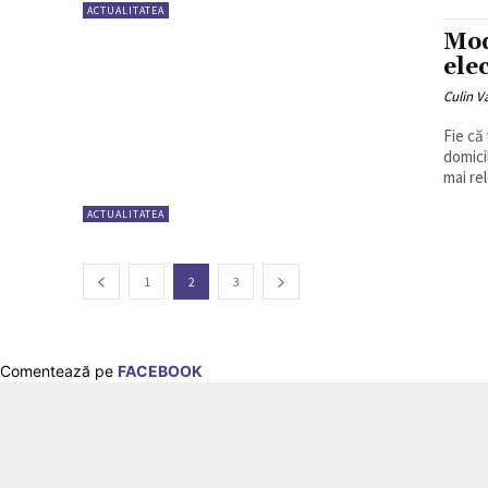
ACTUALITATEA
Mod
ele
Culin V
Fie că
domici
mai rel
ACTUALITATEA
1
2
3
Comentează pe
FACEBOOK