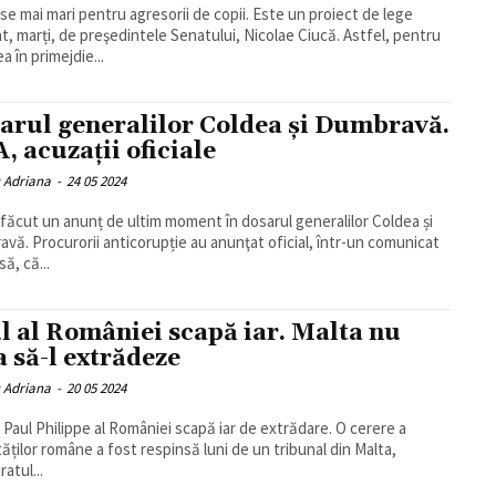
e mai mari pentru agresorii de copii. Este un proiect de lege
t, marți, de preşedintele Senatului, Nicolae Ciucă. Astfel, pentru
a în primejdie...
arul generalilor Coldea și Dumbravă.
, acuzații oficiale
u Adriana
-
24 05 2024
făcut un anunț de ultim moment în dosarul generalilor Coldea și
vă. Procurorii anticorupție au anunţat oficial, într-un comunicat
ă, că...
l al României scapă iar. Malta nu
a să-l extrădeze
u Adriana
-
20 05 2024
l Paul Philippe al României scapă iar de extrădare. O cerere a
tăților române a fost respinsă luni de un tribunal din Malta,
atul...