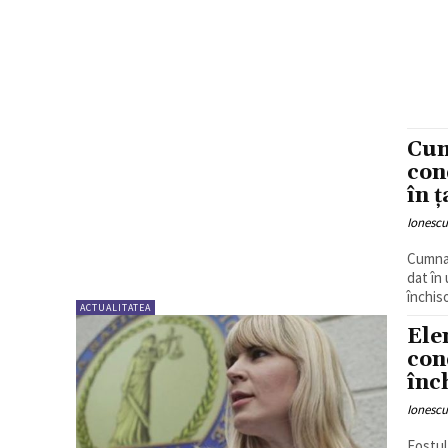
Cum
con
în 
Ionesc
Cumnat
dat în
închis
ACTUALITATEA
Ele
con
înc
Ionesc
Fostul