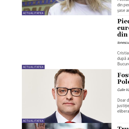
din pe
șase an
ACTUALITATEA
Pie
eur
din
Ionesc
Cristi
după a
Bucure
ACTUALITATEA
Fos
Pol
Culin V
Doar d
justiț
ACTUALITATEA