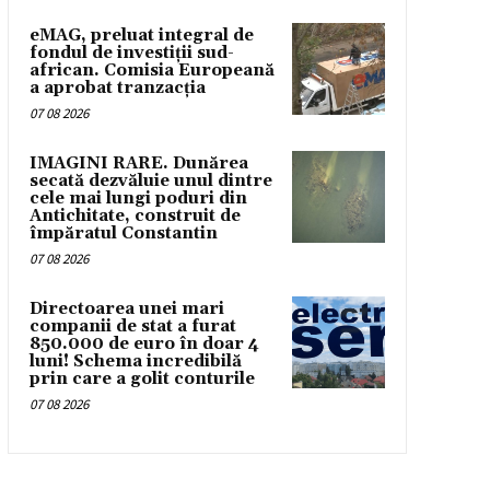
eMAG, preluat integral de
fondul de investiții sud-
african. Comisia Europeană
a aprobat tranzacția
07 08 2026
IMAGINI RARE. Dunărea
secată dezvăluie unul dintre
cele mai lungi poduri din
Antichitate, construit de
împăratul Constantin
07 08 2026
Directoarea unei mari
companii de stat a furat
850.000 de euro în doar 4
luni! Schema incredibilă
prin care a golit conturile
07 08 2026