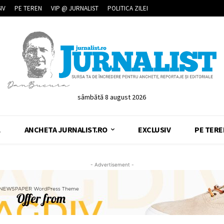
IV
PE TEREN
VIP @ JURNALIST
POLITICA ZILEI
sâmbătă 8 august 2026
L
ANCHETA JURNALIST.RO
EXCLUSIV
PE TERE
- Advertisement -