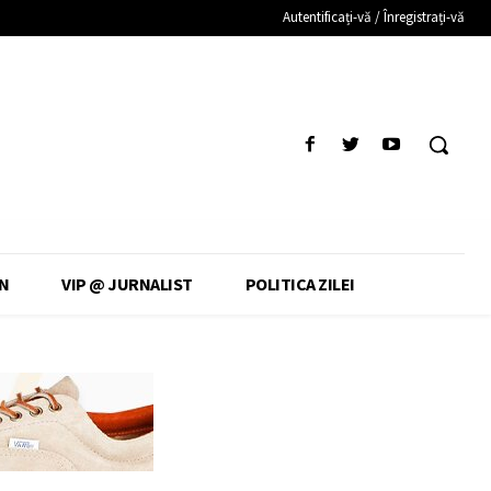
Autentificați-vă / Înregistrați-vă
N
VIP @ JURNALIST
POLITICA ZILEI