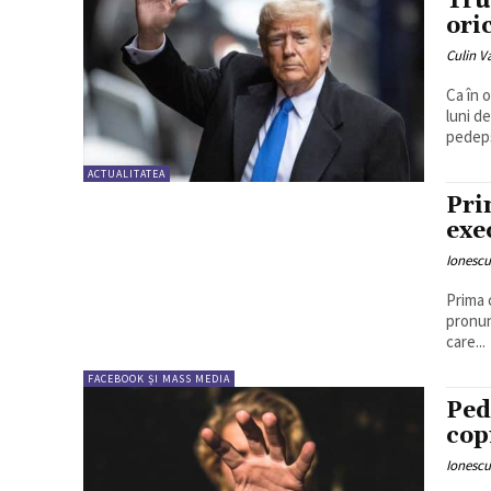
Tru
ori
Culin V
Ca în 
luni d
pedeps
ACTUALITATEA
Pri
exe
Ionesc
Prima 
pronun
care...
FACEBOOK ȘI MASS MEDIA
Ped
cop
Ionesc