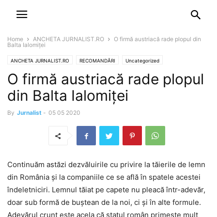
NEWSPAPER
DISCOVER THE ART OF PUBLISHING
Home
ANCHETA JURNALIST.RO
O firmă austriacă rade plopul din
Balta Ialomiței
ANCHETA JURNALIST.RO
RECOMANDĂRI
Uncategorized
O firmă austriacă rade plopul
din Balta Ialomiței
By
Jurnalist
-
05 05 2020
Continuăm astăzi dezvăluirile cu privire la tăierile de lemn
din România și la companiile ce se află în spatele acestei
îndeletniciri. Lemnul tăiat pe capete nu pleacă într-adevăr,
doar sub formă de buștean de la noi, ci și în alte formule.
Adevărul crunt este acela că statul român primește mult