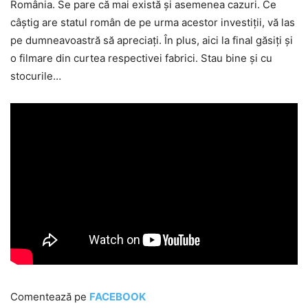
România. Se pare că mai există și asemenea cazuri. Ce
câștig are statul român de pe urma acestor investiții, vă las
pe dumneavoastră să apreciați. În plus, aici la final găsiți și
o filmare din curtea respectivei fabrici. Stau bine și cu
stocurile…
Comentează pe
FACEBOOK