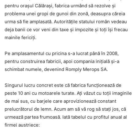
pentru orașul Călărași, fabrica urmând să rezolve și
problema unei gropi de gunoi din zonă, deasupra căreia
urma să fie amplasată. Autoritățile statului român vedeau
deja banii ce vor veni din taxe și impozite și toți își frecau
mainile fericiți.
Pe amplasamentul cu pricina s-a lucrat până în 2008,
pentru construirea fabricii, apoi compania inițială și-a
schimbat numele, devenind Romply Merops SA.
Singurul lucru concret este că fabrica funcționează de
peste 10 ani cu motoarele turate. Ați văzut cu toții imaginile
de mai sus, cu barjele care aprovizionează constant
prelucrătorul de lemn. Acum am să vă rog să stați jos, că
urmează partea frumoasă. Iată tabelul cu profitul anual al
firmei austriece: