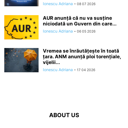
Ionescu Adriana
-
08 07 2026
AUR anunță că nu va susține
niciodată un Guvern din care...
Ionescu Adriana
-
06 05 2026
Vremea se înrăutăţeşte în toată
ţara. ANM anunță ploi torențiale,
vijelii...
Ionescu Adriana
-
17 04 2026
ABOUT US