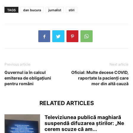
TAGS
dan bucura
jurnalist
stiri
Previous article
Next article
Guvernul ia în calcul
Oficial: Multe decese COVID,
emiterea de obligațiuni
raportate la pacienți care
pentru români
mor din altă cauză
RELATED ARTICLES
Televiziunea publică maghiară
suspendă difuzarea ştirilor: „Ne
cerem scuze că am...