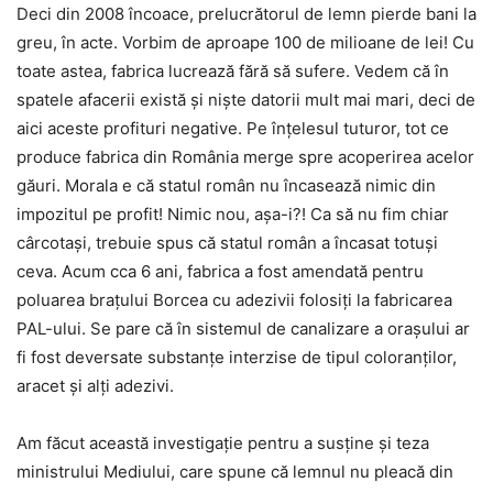
Deci din 2008 încoace, prelucrătorul de lemn pierde bani la
greu, în acte. Vorbim de aproape 100 de milioane de lei! Cu
toate astea, fabrica lucrează fără să sufere. Vedem că în
spatele afacerii există și niște datorii mult mai mari, deci de
aici aceste profituri negative. Pe înțelesul tuturor, tot ce
produce fabrica din România merge spre acoperirea acelor
găuri. Morala e că statul român nu încasează nimic din
impozitul pe profit! Nimic nou, așa-i?! Ca să nu fim chiar
cârcotași, trebuie spus că statul român a încasat totuși
ceva. Acum cca 6 ani, fabrica a fost amendată pentru
poluarea brațului Borcea cu adezivii folosiți la fabricarea
PAL-ului. Se pare că în sistemul de canalizare a orașului ar
fi fost deversate substanțe interzise de tipul coloranților,
aracet și alți adezivi.
Am făcut această investigație pentru a susține și teza
ministrului Mediului, care spune că lemnul nu pleacă din