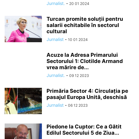
Jurnalist.
-
20 01 2024
Turcan promite soluţii pentru
salarii echitabile în sectorul
cultural
Jurnalist
-
10 01 2024
Acuze la Adresa Primarului
Sectorului 1: Clotilde Armand
vrea mărire de...
Jurnalist.
-
09 12 2023
Primăria Sector 4: Circulația pe
pasajul Europa Unită, deschisă
Jurnalist
-
06 12 2023
Piedone la Cuptor: Ce a Gătit
Edilul Sectorului 5 de Ziua...