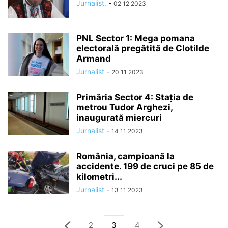
Jurnalist.
-
02 12 2023
PNL Sector 1: Mega pomana
electorală pregătită de Clotilde
Armand
Jurnalist
-
20 11 2023
Primăria Sector 4: Stația de
metrou Tudor Arghezi,
inaugurată miercuri
Jurnalist
-
14 11 2023
România, campioană la
accidente. 199 de cruci pe 85 de
kilometri...
Jurnalist
-
13 11 2023
2
3
4