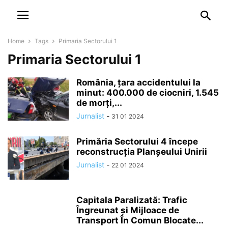
NEWSPAPER
DISCOVER THE ART OF PUBLISHING
Home
Tags
Primaria Sectorului 1
Primaria Sectorului 1
România, țara accidentului la
minut: 400.000 de ciocniri, 1.545
de morți,...
Jurnalist
-
31 01 2024
Primăria Sectorului 4 începe
reconstrucţia Planşeului Unirii
Jurnalist
-
22 01 2024
Capitala Paralizată: Trafic
Îngreunat și Mijloace de
Transport În Comun Blocate...