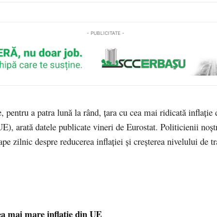
- PUBLICITATE -
 pentru a patra lună la rând, ţara cu cea mai ridicată inflaţie
), arată datele publicate vineri de Eurostat. Politicienii noștr
pe zilnic despre reducerea inflației și creșterea nivelului de tr
a mai mare inflație din UE