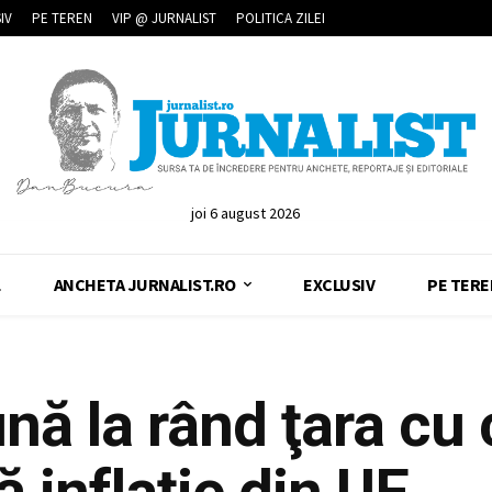
IV
PE TEREN
VIP @ JURNALIST
POLITICA ZILEI
joi 6 august 2026
L
ANCHETA JURNALIST.RO
EXCLUSIV
PE TERE
nă la rând ţara cu
ă inflaţie din UE