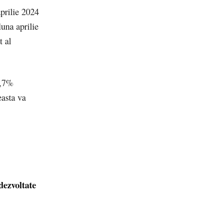
prilie 2024
una aprilie
t al
4,7%
easta va
dezvoltate