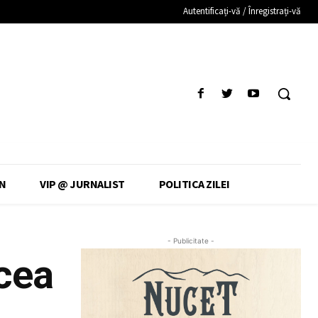
Autentificați-vă / Înregistrați-vă
N
VIP @ JURNALIST
POLITICA ZILEI
- Publicitate -
 cea