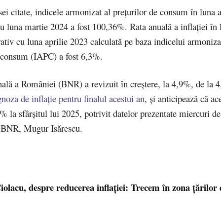
i citate, indicele armonizat al preţurilor de consum în luna a
 luna martie 2024 a fost 100,36%. Rata anuală a inflaţiei în l
tiv cu luna aprilie 2023 calculată pe baza indicelui armoniza
e consum (IAPC) a fost 6,3%.
ală a României (BNR) a revizuit în creştere, la 4,9%, de la 
noza de inflaţie pentru finalul acestui an
, şi anticipează că ac
% la sfârşitul lui 2025, potrivit datelor prezentate miercuri de
 BNR, Mugur Isărescu.
olacu, despre reducerea inflaţiei: Trecem în zona țărilor 