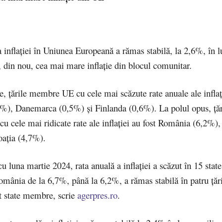
 inflaţiei în Uniunea Europeană a rămas stabilă, la 2,6%, în lu
 din nou, cea mai mare inflație din blocul comunitar.
ie, ţările membre UE cu cele mai scăzute rate anuale ale inflaţ
4%), Danemarca (0,5%) şi Finlanda (0,6%). La polul opus, ţăr
 cele mai ridicate rate ale inflaţiei au fost România (6,2%),
oaţia (4,7%).
 luna martie 2024, rata anuală a inflaţiei a scăzut în 15 sta
omânia de la 6,7%, până la 6,2%, a rămas stabilă în patru ţări
pt state membre, scrie
agerpres.ro
.