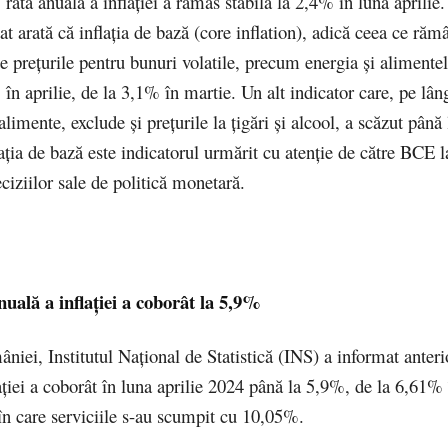
 rata anuală a inflaţiei a rămas stabilă la 2,4% în luna aprilie
at arată că inflaţia de bază (core inflation), adică ceea ce ră
e preţurile pentru bunuri volatile, precum energia şi alimentel
în aprilie, de la 3,1% în martie. Un alt indicator care, pe lân
 alimente, exclude şi preţurile la ţigări şi alcool, a scăzut pân
aţia de bază este indicatorul urmărit cu atenţie de către BCE l
ciziilor sale de politică monetară.
uală a inflaţiei a coborât la 5,9%
niei, Institutul Naţional de Statistică (INS) a informat anteri
aţiei a coborât în luna aprilie 2024 până la 5,9%, de la 6,61% 
 în care serviciile s-au scumpit cu 10,05%.