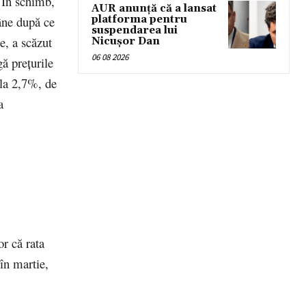
. În schimb,
AUR anunță că a lansat
platforma pentru
mâne după ce
suspendarea lui
e, a scăzut
Nicușor Dan
06 08 2026
gă preţurile
ă la 2,7%, de
a
or că rata
în martie,