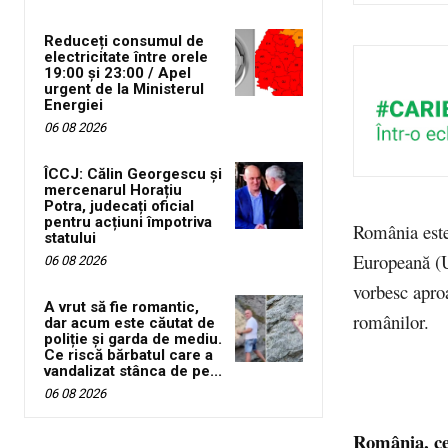
Reduceți consumul de
electricitate între orele
19:00 și 23:00 / Apel
urgent de la Ministerul
Energiei
06 08 2026
ÎCCJ: Călin Georgescu și
mercenarul Horațiu
Potra, judecați oficial
pentru acțiuni împotriva
România este,
statului
Europeană (UE
06 08 2026
vorbesc aproa
A vrut să fie romantic,
românilor.
dar acum este căutat de
poliție și garda de mediu.
Ce riscă bărbatul care a
vandalizat stânca de pe...
06 08 2026
România, ce