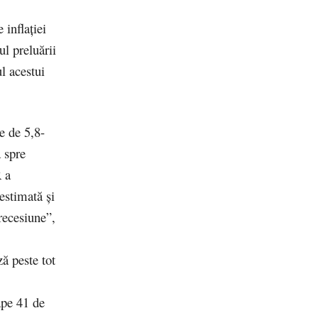
 inflaţiei
ul preluării
l acestui
e de 5,8-
 spre
R a
estimată şi
 recesiune”,
ză peste tot
ape 41 de