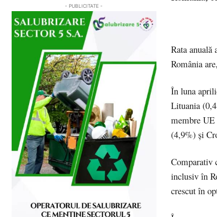
- PUBLICITATE -
Rata anuală a
România are,
În luna april
Lituania (0,
membre UE cu
(4,9%) şi Cr
Comparativ cu
inclusiv în R
crescut în o