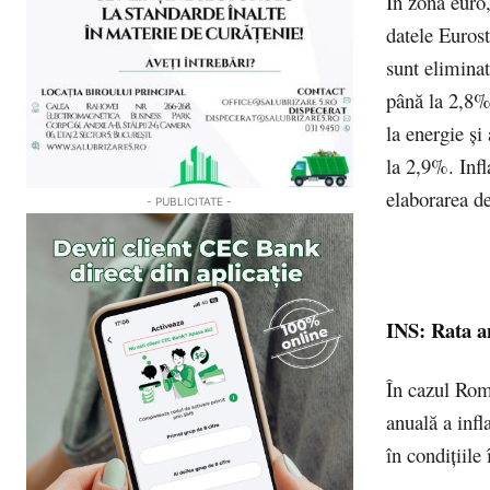
În zona euro,
datele Eurost
sunt eliminat
până la 2,8% 
la energie şi
la 2,9%. Infl
elaborarea de
- PUBLICITATE -
INS: Rata an
În cazul Româ
anuală a infl
în condiţiile