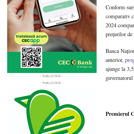
Conform surse
comparativ cu
2024 compara
preţurilor d
Banca Naţion
anterior,
prog
ajunge la 3,5
guvernatorul
- PUBLICITATE -
- PUBLICITATE -
Premierul Ci