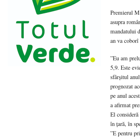
Premierul Mar
asupra români
mandatului de
an va coborî 
”Eu am prelua
5,9. Este evi
sfârşitul anul
prognozat ac
pe anul acest
a afirmat pr
El consideră 
în ţară, în sp
”E pentru pr