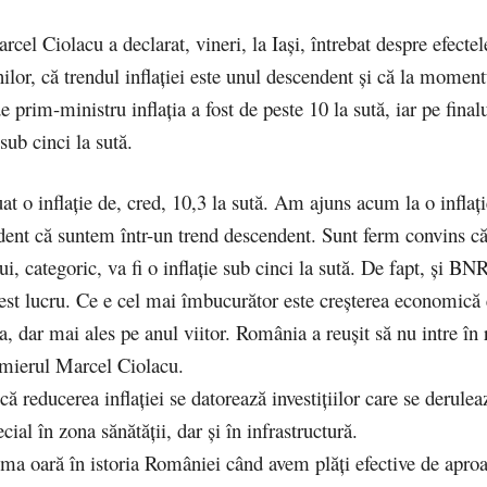
cel Ciolacu a declarat, vineri, la Iaşi, întrebat despre efectele
lor, că trendul inflaţiei este unul descendent şi că la moment
 prim-ministru inflaţia a fost de peste 10 la sută, iar pe finalu
sub cinci la sută.
t o inflaţie de, cred, 10,3 la sută. Am ajuns acum la o inflaţi
dent că suntem într-un trend descendent. Sunt ferm convins că
ui, categoric, va fi o inflaţie sub cinci la sută. De fapt, şi BN
est lucru. Ce e cel mai îmbucurător este creşterea economică 
a, dar mai ales pe anul viitor. România a reuşit să nu intre în
emierul Marcel Ciolacu.
că reducerea inflaţiei se datorează investiţiilor care se derulea
ecial în zona sănătăţii, dar şi în infrastructură.
ima oară în istoria României când avem plăţi efective de apro