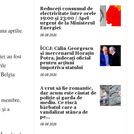
Reduceți consumul de
electricitate între orele
19:00 și 23:00 / Apel
urgent de la Ministerul
Energiei
na aprilie.
06 08 2026
ÎCCJ: Călin Georgescu
și mercenarul Horațiu
iei au fost
Potra, judecați oficial
pentru acțiuni
ile
împotriva statului
 Belgia
06 08 2026
A vrut să fie romantic,
dar acum este căutat de
poliție și garda de
te membre,
mediu. Ce riscă
bărbatul care a
 şi a
vandalizat stânca de
pe...
06 08 2026