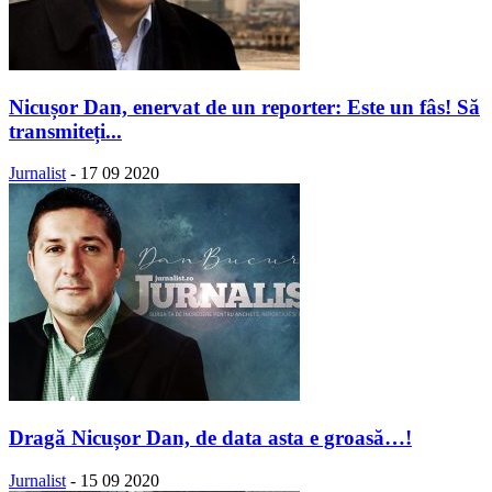
Nicușor Dan, enervat de un reporter: Este un fâs! Să
transmiteți...
Jurnalist
-
17 09 2020
Dragă Nicușor Dan, de data asta e groasă…!
Jurnalist
-
15 09 2020