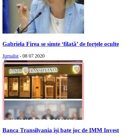
Gabriela Firea se simte ‘filată’ de forțele oculte
Jurnalist
-
08 07 2020
Banca Transilvania își bate joc de IMM Invest