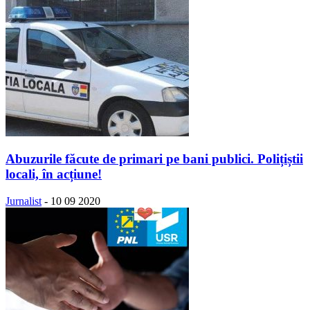
Abuzurile făcute de primari pe bani publici. Polițiștii
locali, în acțiune!
Jurnalist
-
10 09 2020