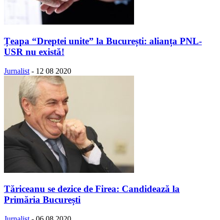
Țeapa “Dreptei unite” la București: alianța PNL-
USR nu există!
Jurnalist
-
12 08 2020
Tăriceanu se dezice de Firea: Candidează la
Primăria București
Jurnalist
-
06 08 2020