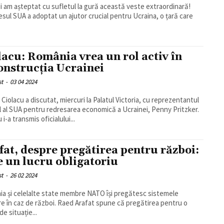
ii am așteptat cu sufletul la gură această veste extraordinară!
sul SUA a adoptat un ajutor crucial pentru Ucraina, o țară care
.
lacu: România vrea un rol activ în
onstrucţia Ucrainei
st
-
03 04 2024
 Ciolacu a discutat, miercuri la Palatul Victoria, cu reprezentantul
l al SUA pentru redresarea economică a Ucrainei, Penny Pritzker.
 i-a transmis oficialului...
fat, despre pregătirea pentru război:
e un lucru obligatoriu
st
-
26 02 2024
a și celelalte state membre NATO își pregătesc sistemele
re în caz de război. Raed Arafat spune că pregătirea pentru o
de situație...