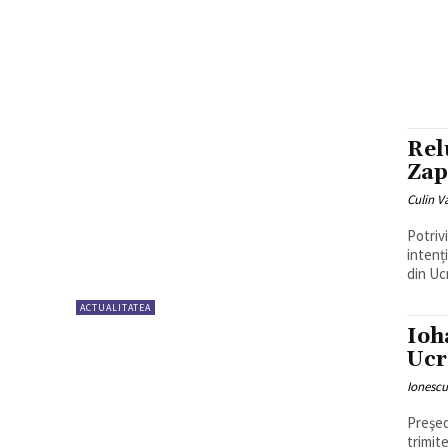
Rel
Zap
Culin V
Potriv
intenț
ACTUALITATEA
Ioh
Ucr
Ionesc
Preşed
trimite