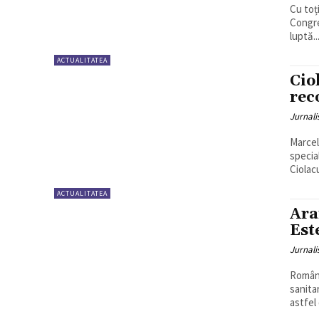
Cu toț
Congre
luptă..
ACTUALITATEA
Cio
rec
Jurnali
Marcel
specia
Ciolacu
ACTUALITATEA
Ara
Est
Jurnali
Români
sanita
astfel 