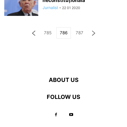
neconstituțională
Jurnalist
-
22 01 2020
785
786
787
ABOUT US
FOLLOW US