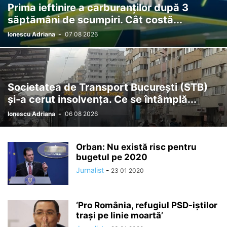
Prima ieftinire a carburanților după 3
săptămâni de scumpiri. Cât costă...
Ionescu Adriana
-
07 08 2026
Societatea de Transport București (STB)
și-a cerut insolvența. Ce se întâmplă...
Ionescu Adriana
-
06 08 2026
Orban: Nu există risc pentru
bugetul pe 2020
Jurnalist
-
23 01 2020
‘Pro România, refugiul PSD-iștilor
trași pe linie moartă’